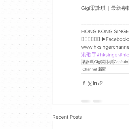
Gigi梁詠琪｜最新專輯《
==================
HONG KONG SIN
👇🏻👇🏻🥰🥰 ▶️Faceb
www.hksingerchannel
港歌手
#hksinger
#hk
梁詠琪
Gigi梁詠琪
Capítulo
Channel 新聞
Recent Posts