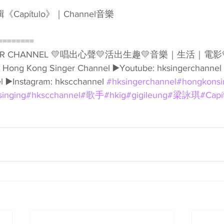
Capítulo》｜Channel音樂  
======== 
GER CHANNEL 💛唱出心聲💛活出生趣💛音樂｜生活｜電影💛
ook: Hong Kong Singer Channel ▶️Youtube: hksingerchannel 
 ▶️Instagram: hkscchannel 
#hksingerchannel
#hongkonsi
singing
#hkscchannel
#歌手
#hkig
#gigileung
#梁詠琪
#Capí