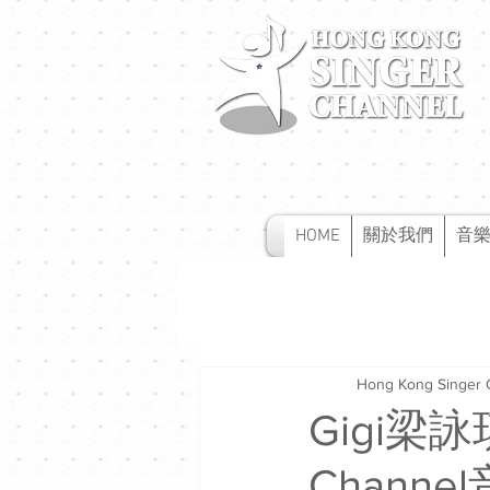
HOME
關於我們
音
Hong Kong Singer 
Gigi梁
Channe