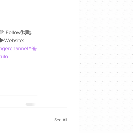
 Follow我哋
▶️Website: 
ngerchannel
#香
tulo
See All