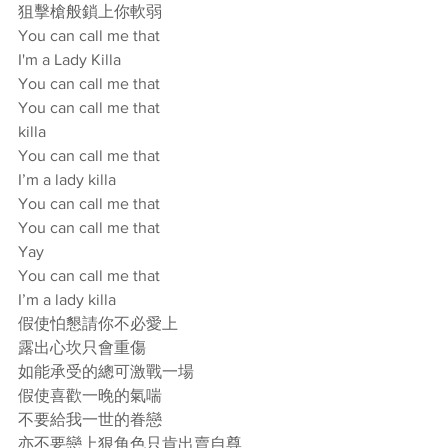
狙擊槍般鎖上你軟弱
You can call me that
I'm a Lady Killa
You can call me that
You can call me that
killa
You can call me that
I’m a lady killa
You can call me that
You can call me that
Yay
You can call me that
I’m a lady killa
假使怕懇請你不必愛上
露出心坎只會重傷
如能承受的總可激戰一場
假使喜歡一晚的氣喘
不要給我一世的眷戀
亦不要戀上狠角色只肯出賣自尊