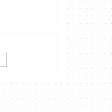
榮 奇蹟再現！哥哥舊歌
年後再奪冠軍❤️大家都好
⭐️⭐️｜Channel音樂