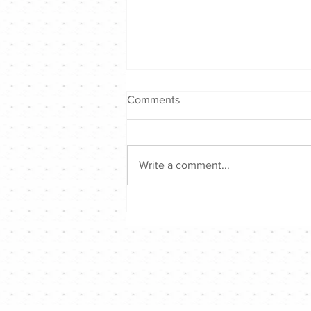
Comments
Write a comment...
《Channel Talk》懷念黎明詩
❤️🙏🙏