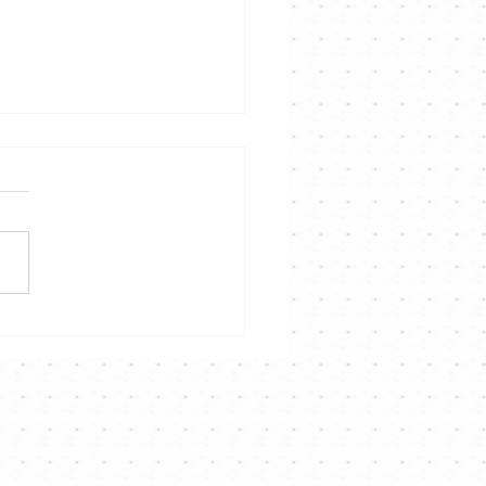
熹 《好想約你》｜
nnel音樂