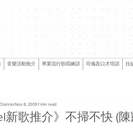
訪
音樂活動推介
專業流行歌唱練訓
司儀及口才培訓
往
Channel
Nov 8, 2019
1 min read
nel新歌推介》不掃不快 (陳