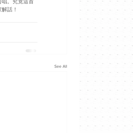
她合唱。究竟這首
家解話！
See All