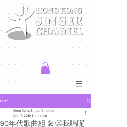
Post
Hong Kong Singer Channel
Dec 17, 2019
1 min read
90年代歌曲組 🎤😊我唱呢