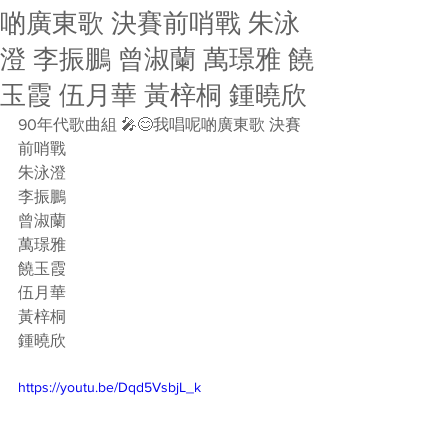
啲廣東歌 決賽前哨戰 朱泳
澄 李振鵬 曾淑蘭 萬璟雅 饒
玉霞 伍月華 黃梓桐 鍾曉欣
90年代歌曲組 🎤😊我唱呢啲廣東歌 決賽
前哨戰  
朱泳澄  
李振鵬  
曾淑蘭  
萬璟雅  
饒玉霞  
伍月華  
黃梓桐  
鍾曉欣
https://youtu.be/Dqd5VsbjL_k