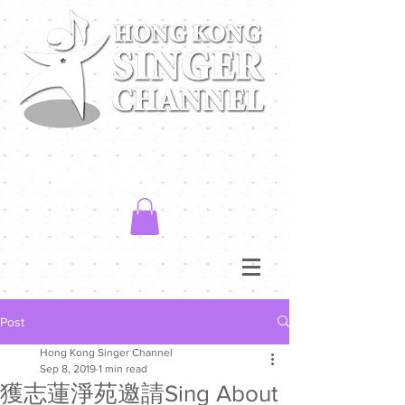
Post
Hong Kong Singer Channel
Sep 8, 2019
1 min read
獲志蓮淨苑邀請Sing About