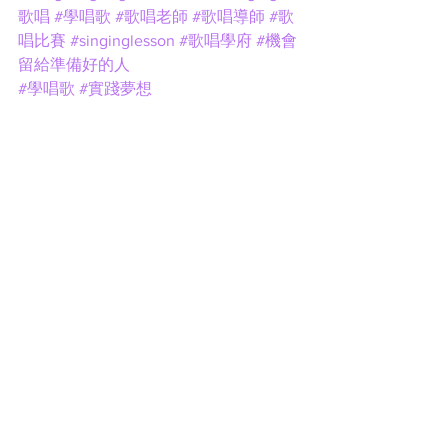
歌唱
#學唱歌
#歌唱老師
#歌唱導師
#歌
唱比賽
#singinglesson
#歌唱學府
#機會
留給準備好的人
#學唱歌
#實踐夢想