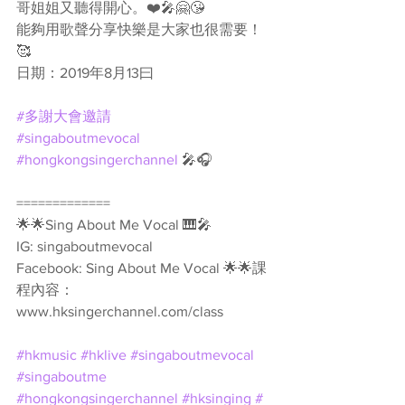
哥姐姐又聽得開心。❤️🎤🤗😘
能夠用歌聲分享快樂是大家也很需要！
🥰
日期：2019年8月13曰
#多謝大會邀請
#singaboutmevocal
#hongkongsingerchannel
 🎤🎧 
=============
🌟🌟Sing About Me Vocal 🎹🎤
IG: singaboutmevocal
Facebook: Sing About Me Vocal 🌟🌟課
程內容： 
www.hksingerchannel.com/class
#hkmusic
#hklive
#singaboutmevocal
#singaboutme
#hongkongsingerchannel
#hksinging
#