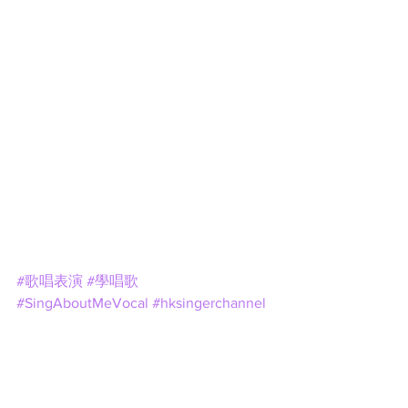
#歌唱表演
#學唱歌
#SingAboutMeVocal
#hksingerchannel
#歌唱比賽
#歌唱導師
#歌唱老師
往績