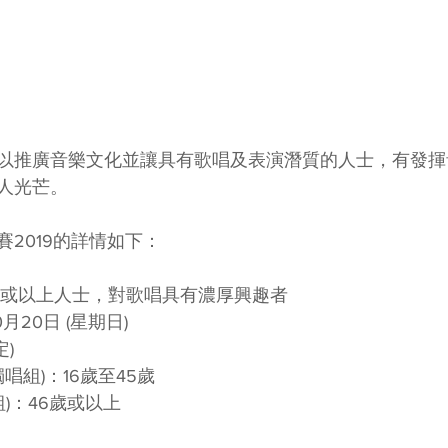
以推廣音樂文化並讓具有歌唱及表演潛質的人士，有發揮
人光芒。
2019的詳情如下：
 歲或以上人士，對歌唱具有濃厚興趣者
0月20日 (星期日)
定)
唱組)：16歲至45歲
深組 (獨唱組)：46歲或以上