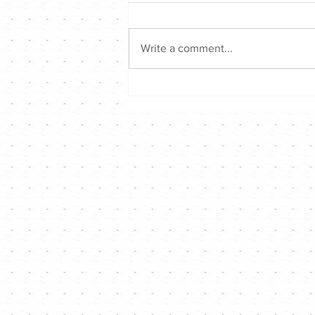
Write a comment...
Hong Kong Singer Channel仲
夏音樂戰2026