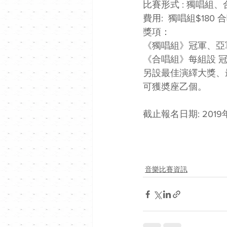
比賽形式 : 獨唱組、
費用:  獨唱組$180 合唱
獎項：
《獨唱組》冠軍、亞
《合唱組》每組設 
另設最佳演繹大獎、
可獲奬座乙個。
截止報名日期: 2019年
音樂比賽資訊