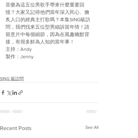
音樂為這五位男歌手帶來什麼重要回
憶？大家又記得他們當年深入民心、膾
炙人口的經典主打歌嗎？本集SING級訪
問，我們找來五位型男細訴當年情！請
留意片中每個細節，因為在風趣幽默背
後，有很多鮮為人知的當年事！
主持：Andy
製作：Jenny
SING 級訪問
See All
Recent Posts