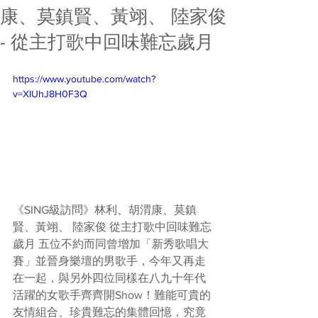
康、莫鎮賢、黃翊、 陸家俊
- 從主打歌中回味難忘歲月
https://www.youtube.com/watch?
v=XIUhJ8H0F3Q
《SING級訪問》林利、胡渭康、莫鎮
賢、黃翊、 陸家俊 從主打歌中回味難忘
歲月 五位不約而同曾增加「新秀歌唱大
賽」並晉身樂壇的男歌手，今年又再走
在一起，與另外四位同樣在八九十年代
活躍的女歌手齊齊開Show！難能可貴的
友情組合、珍貴難忘的集體回憶，究竟