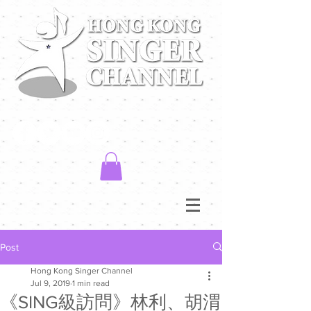
Post
Hong Kong Singer Channel
Jul 9, 2019
1 min read
《SING級訪問》林利、胡渭