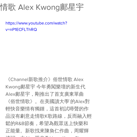
情歌 Alex Kwong鄺星宇
https://www.youtube.com/watch?
v=nP1ECFLThRQ
《Channel新歌推介》俗世情歌 Alex 
Kwong鄺星宇 今年勇闖樂壇的新生代
Alex鄺星宇，剛推出了首支廣東單曲
《俗世情歌》。在美國讀大學`的Alex對
輕快音樂情有獨鍾，這首初試啼聲的作
品沒有劇意走情歌K歌路線，反而融入輕
鬆的R&B節奏，希望為觀眾送上快樂和
正能量。新歌找來陳奐仁作曲，周耀輝