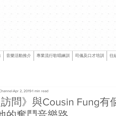
訪
音樂活動推介
專業流行歌唱練訓
司儀及口才培訓
往
Channel
Apr 2, 2019
1 min read
級訪問》與Cousin Fung
說他的奮鬥音樂路