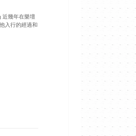
ung 近幾年在樂壇
享他入行的經過和