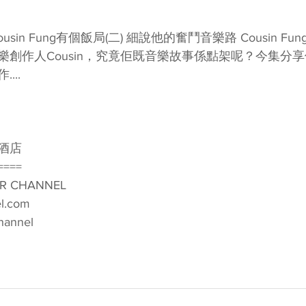
usin Fung有個飯局(二) 細說他的奮鬥音樂路 Cousin F
樂創作人Cousin，究竟佢既音樂故事係點架呢？今集分
...
酒店
====
R CHANNEL
l.com
hannel