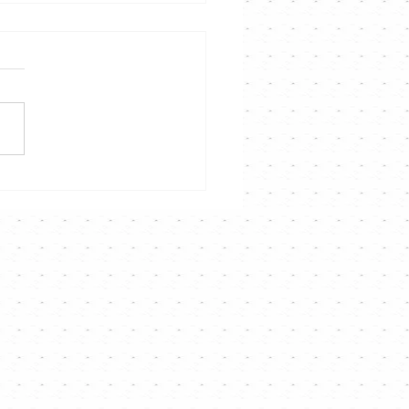
hannel專訪》揭開周殷廷
生有幸的故事⭐️⭐️