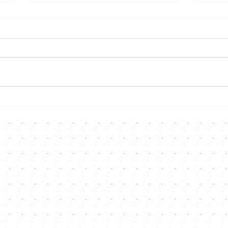
約肥仔溫「功課」！
《C
Fatboy@ERROR專訪|
😎三
《Channel專訪》