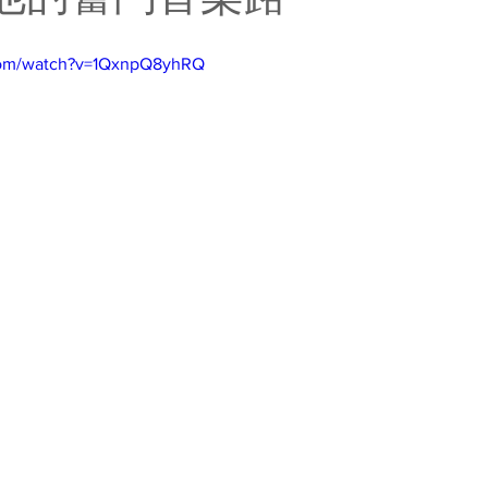
com/watch?v=1QxnpQ8yhRQ