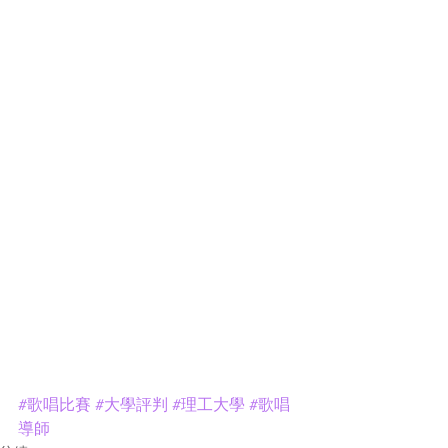
#歌唱比賽
#大學評判
#理工大學
#歌唱
導師