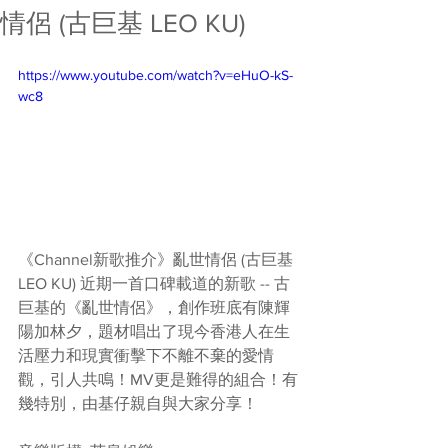
情侶 (古巨基 LEO KU)
https://www.youtube.com/watch?v=eHuO-kS-
wc8
《Channel新歌推介》亂世情侶 (古巨基 
LEO KU) 近期一首口碑載道的新歌 -- 古
巨基的《亂世情侶》，創作班底有陳輝
陽加林夕，題材唱出了現今香港人在生
活壓力和現實衝擊下不離不棄的愛情
觀，引人共鳴！MV更是難得的組合！有
幾特別，由基仔親自與大家分享！