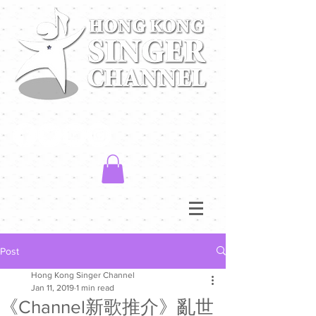
Post
Hong Kong Singer Channel
Jan 11, 2019
1 min read
《Channel新歌推介》亂世