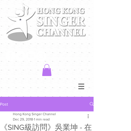
Post
Hong Kong Singer Channel
Dec 29, 2018
1 min read
《SING級訪問》吳業坤 - 在