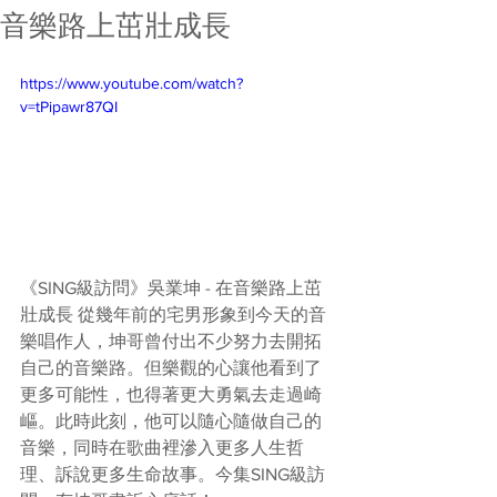
音樂路上茁壯成長
https://www.youtube.com/watch?
v=tPipawr87QI
《SING級訪問》吳業坤 - 在音樂路上茁
壯成長 從幾年前的宅男形象到今天的音
樂唱作人，坤哥曾付出不少努力去開拓
自己的音樂路。但樂觀的心讓他看到了
更多可能性，也得著更大勇氣去走過崎
嶇。此時此刻，他可以隨心隨做自己的
音樂，同時在歌曲裡滲入更多人生哲
理、訴說更多生命故事。今集SING級訪