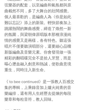
弦樂器的配套，以至編曲和氣氛都與原
曲截然不同，多了大舞台的壯闊感覺。
個人最喜歡的，是編曲人為《你是如此
難以忘記》添上的新裝。輕快節奏加上
跳躍熱鬧的舞曲感覺，締造了煥然一新
的氛圍，與梁朝偉原唱版本那種浪漫純
情的感覺又是兩樣，各有特色。聽這張
唱片不僅要聽演唱部分，還要細心品嚐
新版編曲及音樂元素。你會發現做一張
精彩的翻唱碟完全不是拾人牙慧，而是
嘔心瀝血融入創意和熱誠，使歌曲意境
重生，同時注入新生命。
《 to bee continued》是一張教人百感交
集的專輯，上乘錄音加上爐火純青的音
樂編排，還有用人生經歷去提煉的每段
樂章和每粒音符，教人回味。