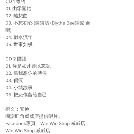
CD 1 粵語
01. 由零開始
02. 隨想曲
03. 不忘初心 (鍾鎮濤+Blythe Bee鍾懿 合
唱)
04. 似水流年
05. 世事如棋
CD 2 國語
01. 你是如此難以忘記
02. 當我想你的時候
03. 傷痕
04. 小城故事
05. 把悲傷留给自己 
撰文：安迪
鳴謝旺角威威店提供唱片。
Facebook專頁：Win Win Shop 威威店
Win Win Shop 威威店