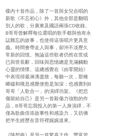
碟內十首作品，除了一首與女兒合唱的
新歌《不忘初心》外，其他全部是翻唱
別人的歌，分廣東及國語兩張CD收錄。
B哥哥曾解釋每位選唱的歌手都與他有永
誌難忘的故事，也使得這張唱片更具意
義。時間會帶走人與事，卻沖不淡歷久
常新的回憶。無論這些歌者仍然在世或
已與世長辭，回味與思憶總是充滿觸動
心靈的情懷。這總感覺在《由零開始》
中表現得最淋漓盡致，每聽一次，那種
唏噓和嘆息感覺便愈是加深；也感覺到B
哥哥「人歌合一」的演繹功架。《把悲
傷留給自己》是另一首殺傷力強勁的作
品，B哥哥忘我投入的第一人身演繹，不
僅為歌曲倍添故事性和感染力，又彷彿
把半生經歷在音符裡娓娓道來。
《隨想曲》是另一首驚喜之作。豐富管