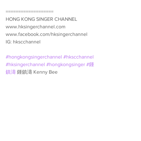
===================
HONG KONG SINGER CHANNEL
www.hksingerchannel.com
www.facebook.com/hksingerchannel
IG: hkscchannel
#hongkongsingerchannel
#hkscchannel
#hksingerchannel
#hongkongsinger
#鍾
鎮濤
 鍾鎮濤 Kenny Bee 