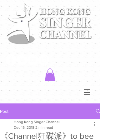
Post
Hong Kong Singer Channel
Dec 15, 2018
2 min read
《Channel狂碟派》to bee