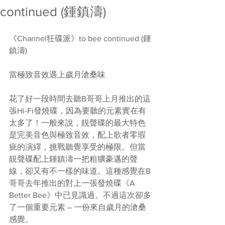
continued (鍾鎮濤)
《Channel狂碟派》to bee continued (鍾
鎮濤)
當極致音效遇上歲月滄桑味
花了好一段時間去聽B哥哥上月推出的這
張Hi-Fi發燒碟，因為要聽的元素實在有
太多了！一般來說，靚聲碟的最大特色
是完美音色與極致音效，配上歌者零瑕
疵的演繹，挑戰聽覺享受的極限。但當
靚聲碟配上鍾鎮濤一把粗獷豪邁的聲
線，卻又有不一樣的味道。這種感覺在B
哥哥去年推出的對上一張發燒碟《A 
Better Bee》中已見識過。不過這次卻多
了一個重要元素 – 一份來自歲月的滄桑
感覺。