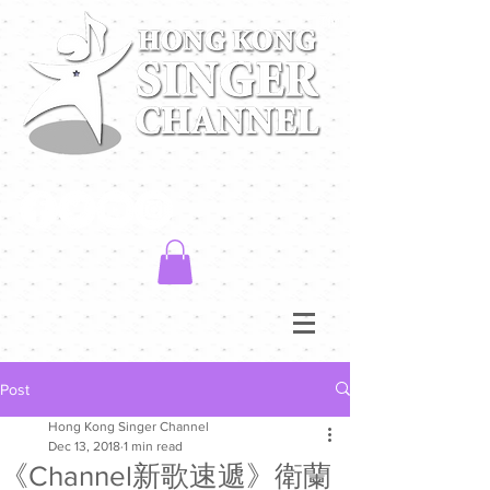
Post
Hong Kong Singer Channel
Dec 13, 2018
1 min read
《Channel新歌速遞》衛蘭