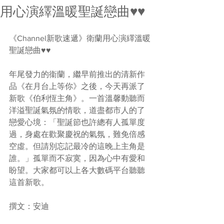
用心演繹溫暖聖誕戀曲♥️♥️
《Channel新歌速遞》衛蘭用心演繹溫暖
聖誕戀曲♥️♥️
年尾發力的衞蘭，繼早前推出的清新作
品《在月台上等你》之後，今天再派了
新歌《伯利恆主角》。一首溫馨動聽而
洋溢聖誕氣氛的情歌，道盡都市人的了
戀愛心境：「聖誕節也許總有人孤單度
過，身處在歡聚慶祝的氣氛，難免倍感
空虛。但請別忘記最冷的這晚上主角是
誰。」孤單而不寂寞，因為心中有愛和
盼望。大家都可以上各大數碼平台聽聽
這首新歌。
撰文：安迪