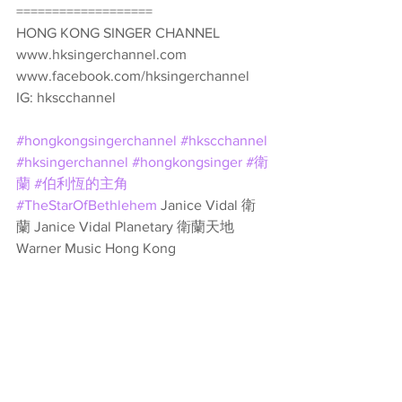
===================
HONG KONG SINGER CHANNEL
www.hksingerchannel.com
www.facebook.com/hksingerchannel
IG: hkscchannel
#hongkongsingerchannel
#hkscchannel
#hksingerchannel
#hongkongsinger
#衛
蘭
#伯利恆的主角
#TheStarOfBethlehem
 Janice Vidal 衛
蘭 Janice Vidal Planetary 衛蘭天地 
Warner Music Hong Kong 