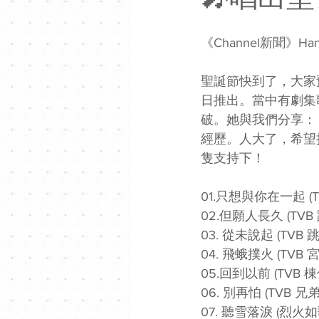
《Channel新聞》
聖誕節快到了，大家預
日推出。當中有劇集
破。她與我們分享：
經歷。人大了，希望
隻支持下！
01.只想與你在一起 (
02.但願人長久 (TV
03. 從未說起 (TVB
04. 飛蛾撲火 (TVB
05.回到以前 (TVB
06. 別再怕 (TVB 兄
07. 聽雪落淚 (烈火