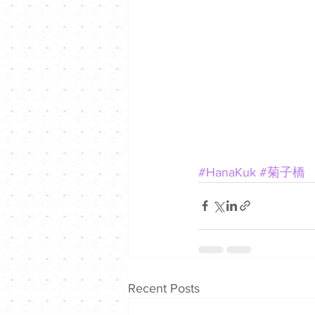
#HanaKuk
#菊子橋
Recent Posts