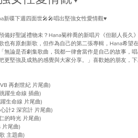
Hana新碟下週四面世🎤🎤唱出堅強女性愛情觀♥️
備好聖誕禮物未？Hana菊梓喬的新唱片《但願人長久》將
歌也有原創新歌，但作為自己的第二張專輯，Hana希望
「無論是否劇集歌曲，我都一律會當作是自己的故事，唱
把更堅強及成熟的感覺與大家分享。」喜歡她的朋友，下
TVB 再創世紀 片尾曲)
B 跳躍生命線 插曲)
 跳躍生命線 片尾曲)
 宮心計2 深宮計 片尾曲)
 棟仁的時光 片尾曲)
弟 片尾曲)
如歌 主題曲)