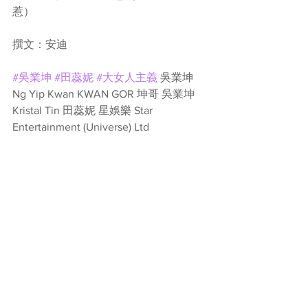
惹）
撰文：安迪
#吳業坤
#田蕊妮
#大女人主義
 吳業坤 
Ng Yip Kwan KWAN GOR 坤哥 吳業坤 
Kristal Tin 田蕊妮 星娛樂 Star 
Entertainment (Universe) Ltd 