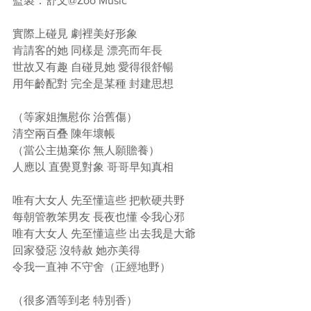
監製：舒文@Zoo Music
實際上碰見 劇裡美好形象
肯請客的她 同樣是 漂亮而年長
世故又有趣 自碰見她 愛得很舒暢
用年齡配對 完全是某種 封建思想
（等家姐撫慰你 治舊傷）
清空兩百叠 陳年壞帳
（當公主拋棄你 無人願贍養）
人應以 直覺覓對象 哥哥早知真相
唯有大女人 先至懂這些 把軟硬共野
每朝管教笨男友 長夜也懂 令我心邪
唯有大女人 先至懂這些 出去我是大爺
回家發惡 沒特赦 她亦美得
令我一直神 不守舍（正經地野）
（很多酒等到老 特別香）