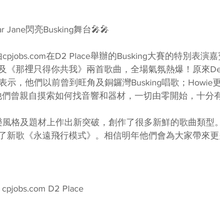
r Jane閃亮Busking舞台🎤🎤
由cpjobs.com在D2 Place舉辦的Busking大賽的特別
《那𥚃只得你共我》兩首歌曲，全場氣氛熱爆！原來Dear
Tim表示，他們以前曾到旺角及銅鑼灣Busking唱歌；Howi
初，他們曾親自摸索如何找音響和器材，一切由零開始，十分
e在音樂風格及題材上作出新突破，創作了很多新鮮的歌曲類
了新歌《永遠飛行模式》。相信明年他們會為大家帶來更
 cpjobs.com D2 Place 