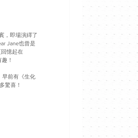
表演嘉賓，即場演繹了
 Jane也曾是
e更回憶起在
有趣！
型。早前有《生化
多驚喜！