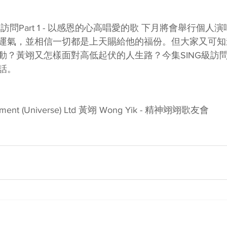
訪問Part 1 - 以感恩的心高唱愛的歌 下月將會舉行個人
運氣，並相信一切都是上天賜給他的福份。但大家又可知
動？黃翊又怎樣面對高低起伏的人生路？今集SING級訪
話。
inment (Universe) Ltd 黃翊 Wong Yik - 精神翊翊歌友會