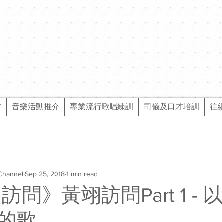
訪
音樂活動推介
專業流行歌唱練訓
司儀及口才培訓
往
Channel
Sep 25, 2018
1 min read
級訪問》黃翊訪問Part 1 -
的歌