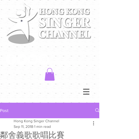
Post
Hong Kong Singer Channel
Sep 11, 2018
1 min read
鄰舍義歌歌唱比賽