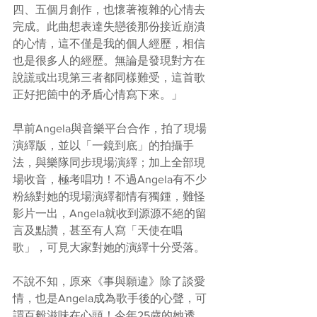
四、五個月創作，也懷著複雜的心情去
完成。此曲想表達失戀後那份接近崩潰
的心情，這不僅是我的個人經歷，相信
也是很多人的經歷。無論是發現對方在
說謊或出現第三者都同樣難受，這首歌
正好把箇中的矛盾心情寫下來。」
早前Angela與音樂平台合作，拍了現場
演繹版，並以「一鏡到底」的拍攝手
法，與樂隊同步現場演繹；加上全部現
場收音，極考唱功！不過Angela有不少
粉絲對她的現場演繹都情有獨鍾，難怪
影片一出，Angela就收到源源不絕的留
言及點讚，甚至有人寫「天使在唱
歌」，可見大家對她的演繹十分受落。
不說不知，原來《事與願違》除了談愛
情，也是Angela成為歌手後的心聲，可
謂百般滋味在心頭！今年25歲的她透