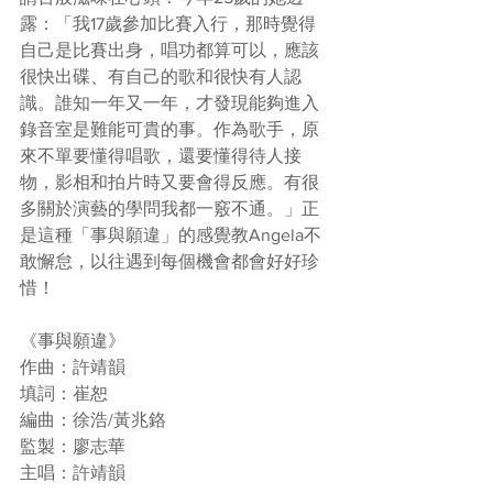
露：「我17歲參加比賽入行，那時覺得
自己是比賽出身，唱功都算可以，應該
很快出碟、有自己的歌和很快有人認
識。誰知一年又一年，才發現能夠進入
錄音室是難能可貴的事。作為歌手，原
來不單要懂得唱歌，還要懂得待人接
物，影相和拍片時又要會得反應。有很
多關於演藝的學問我都一竅不通。」正
是這種「事與願違」的感覺教Angela不
敢懈怠，以往遇到每個機會都會好好珍
惜！
《事與願違》 
作曲：許靖韻 
填詞：崔恕 
編曲：徐浩/黃兆鉻 
監製：廖志華
主唱：許靖韻 