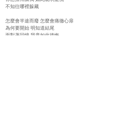
不知往哪裡躲藏 
怎麼會半途而廢 怎麼會痛徹心扉 
為何要開始 明知道結尾 
面對著回憶 我竟如此後悔 
彼此猜忌好累 好奇的人無罪 事與願違
編輯：安迪
-----------------------------------
HONG KONG SINGER CHANNEL
www.hksingerchannel.com
www.facebook.com/hksingerchannel
IG: hkscchannel
#許靖韻
#angelahui
#事與願違
 許靖韻
Angela 小背心許靖韻 許靖韻 