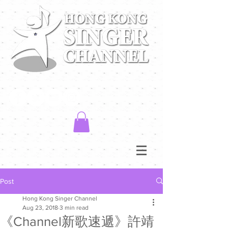
Post
Hong Kong Singer Channel
Aug 23, 2018
3 min read
《Channel新歌速遞》許靖