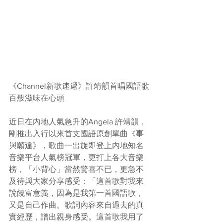
《Channel新歌速遞》許靖韻首唱國語歌
百般滋味在心頭
近日在內地人氣急升的Angela 許靖韻，
剛推出入行以來首支國語原創單曲《事
與願違》，歌曲一出旋即登上內地知名
音樂平台人氣榜冠軍，更打上各大音樂
榜，「小背心」當然驚喜不已，更急不
及待與大家分享感受：「這首歌對我來
說饒富意義，因為是我第一首國語歌，
又是自己作曲。歌詞內容來自過去的真
實經歷，譜出親身感受。這首歌我用了