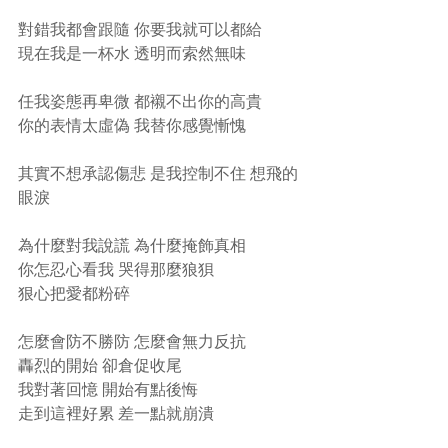
對錯我都會跟隨 你要我就可以都給 
現在我是一杯水 透明而索然無味 
任我姿態再卑微 都襯不出你的高貴 
你的表情太虛偽 我替你感覺慚愧 
其實不想承認傷悲 是我控制不住 想飛的
眼淚 
為什麼對我說謊 為什麼掩飾真相 
你怎忍心看我 哭得那麼狼狽 
狠心把愛都粉碎 
怎麼會防不勝防 怎麼會無力反抗 
轟烈的開始 卻倉促收尾 
我對著回憶 開始有點後悔 
走到這裡好累 差一點就崩潰 