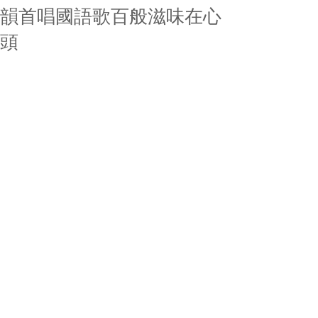
韻首唱國語歌百般滋味在心
頭