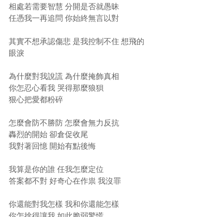
相處若需要智慧 分開是否就愚昧 
任憑我一再追問 你始終無言以對 
其實不想承認傷悲 是我控制不住 想飛的
眼淚 
為什麼對我說謊 為什麼掩飾真相 
你怎忍心看我 哭得那麼狼狽 
狠心把愛都粉碎 
怎麼會防不勝防 怎麼會無力反抗 
轟烈的開始 卻倉促收尾 
我對著回憶 開始有點後悔 
我算是你的誰 任我怎麼定位 
答案都不對 好奇心在作祟 我沒罪 
你還能對我怎樣 我和你還能怎樣 
你怎捨得讓我 如此脆弱驚慌 