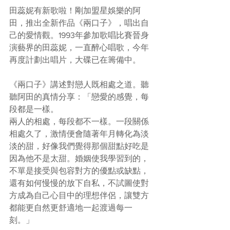
田蕊妮有新歌啦！剛加盟星娛樂的阿
田，推出全新作品《兩口子》，唱出自
己的愛情觀。1993年參加歌唱比賽晉身
演藝界的田蕊妮，一直醉心唱歌，今年
再度計劃出唱片，大碟已在籌備中。
《兩口子》講述對戀人既相處之道。聽
聽阿田的真情分享：「戀愛的感覺，每
段都是一樣。
兩人的相處，每段都不一樣。一段關係
相處久了，激情便會隨著年月轉化為淡
淡的甜，好像我們覺得那個甜點好吃是
因為他不是太甜。婚姻使我學習到的，
不單是接受與包容對方的優點或缺點，
還有如何慢慢的放下自私，不試圖使對
方成為自己心目中的理想伴侶，讓雙方
都能更自然更舒適地一起渡過每一
刻。」