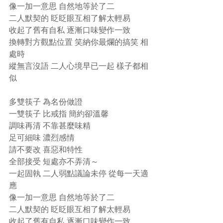
像一加一意思 自然地等於了二
二人默契的 眨眨眼互相了解太輕易
收起了舊有自私 逐漸口味變作一致
換轉對方觀點位置 笑納你最爛的搞笑 相
處時
縱無言沒語 二人心境早已一起 樣子都相
似
多雙筷子 為名份做證
一雙筷子 比戒指 簡約卻溫馨
調味再清 不靠甚麼味精
足可細味 濃烈感情 
請不要改 喜惡和特性
全部接受 短處亦不弄清～
一起固執 二人弱點議論未停 從每一天適
應
像一加一意思 自然地等於了二
二人默契的 眨眨眼互相了解太輕易
收起了舊有自私 逐漸口味變作一致