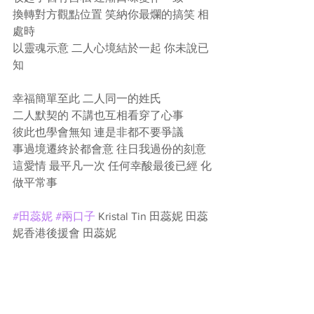
換轉對方觀點位置 笑納你最爛的搞笑 相
處時
以靈魂示意 二人心境結於一起 你未說已
知
幸福簡單至此 二人同一的姓氏
二人默契的 不講也互相看穿了心事
彼此也學會無知 連是非都不要爭議
事過境遷終於都會意 往日我過份的刻意
這愛情 最平凡一次 任何幸酸最後已經 化
做平常事
#田蕊妮
#兩口子
 Kristal Tin 田蕊妮 田蕊
妮香港後援會 田蕊妮 