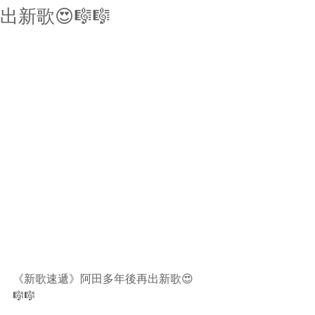
出新歌😍🎼🎼
《新歌速遞》阿田多年後再出新歌😍
🎼🎼