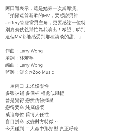
阿田還表示，這是她第一次當導演。
「拍攝這首新歌的MV，要感謝男神
Jeffery答應當男主角，更要感謝一位特
別嘉賓仗義幫忙為我演出！希望，睇到
這個MV都能感受到那種淡淡的甜。」
作曲：Larry Wong
填詞：林若寧   
編曲：Larry Wong
監製：舒文@Zoo Music
一屋兩口 未求娛樂性
多張被鋪 多個杯 相處似風輕
曾是覺得 戀愛仿彿摘星
戀得要命 純屬虛榮 
威迫每位 舊情人任性
盲目拼命 改變對方特徵～
今天碰到 二人命中那類型 真正呼應