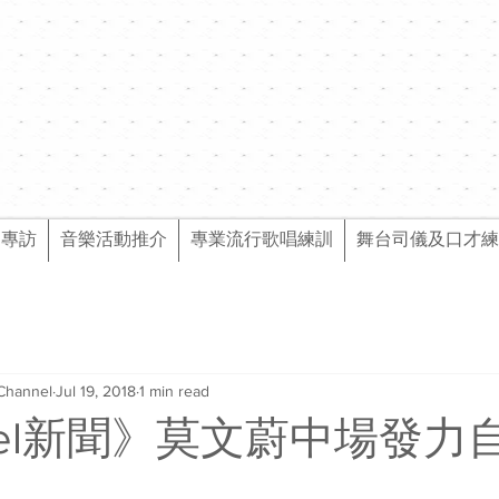
樂專訪
音樂活動推介
專業流行歌唱練訓
舞台司儀及口才練
Channel
Jul 19, 2018
1 min read
nnel新聞》莫文蔚中場發力