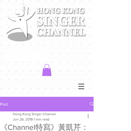
Post
Hong Kong Singer Channel
Jun 26, 2018
1 min read
《Channel特寫》黃凱芹：