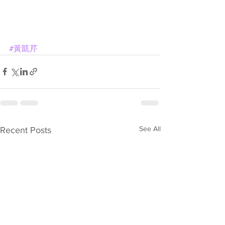
#黃凱芹
See All
Recent Posts