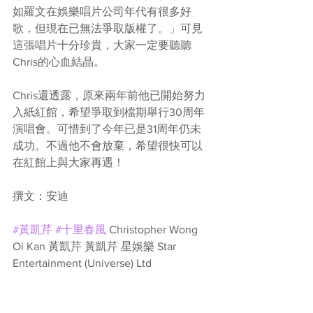
如羅文在娛樂唱片公司年代有很多好
歌，但現在已無法爭取版權了。」可見
這張唱片十分珍貴，大家一定要聽聽
Chris的心血結晶。
Chris還透露，原來兩年前他已開始努力
入紙紅館，希望爭取到檔期舉行30周年
演唱會。可惜到了今年已是31周年仍未
成功。不過他不會放棄，希望很快可以
在紅館上與大家再遇！
撰文：安迪
#黃凱芹
#十里春風
 Christopher Wong 
Oi Kan 黃凱芹 黃凱芹 星娛樂 Star 
Entertainment (Universe) Ltd 