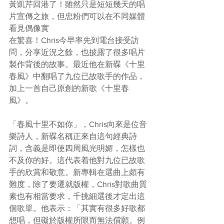
黃凱芹回港了！雖然只是短短幾天的唱
片宣傳之旅，但忠粉們可以在不同媒體
看見偶像實
在驚喜！Chris今早率先到電台接受訪
問，分享近況之餘，也披露了很多唱片
製作背後的故事。最近他在新碟《十里
春風》中翻唱了九位已故歌手的作品，
加上一首自己原創的新歌《十里春
風》。
「春風十里不如你」，Chris向來是位音
樂詩人，新碟名稱正來自這句經典詩
詞，含義是即使四周風光明媚，怎樣也
不及你的好。這代表着他對九位已故歌
手的欣賞和敬意。新專輯在選曲上頗有
難度，除了要遷就版權，Chris對歌曲質
素也有相當要求，千挑細選後才定出這
個歌單。他表示：「其實有很多好歌都
想唱，但礙於版權所限而無法償願。例