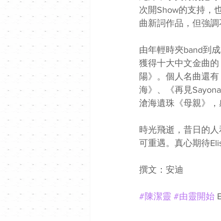
次開Show的支持，
曲新詞作品，但強調
由年輕時夾band到
獲得十大中文金曲的
陽》。個人名曲還有
海》、《再見Sayo
滄海遺珠《母親》，
時光飛逝，昔日的人
可重遇。真心期待El
撰文：安迪
#陳潔靈
#由靈開始
 