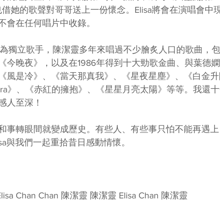
也借她的歌聲對哥哥送上一份懷念。Elisa將會在演唱會中
不會在任何唱片中收錄。
成為獨立歌手，陳潔靈多年來唱過不少膾炙人口的歌曲，包括
《今晚夜》，以及在1986年得到十大勁歌金曲、與葉德
《風是冷》、《當天那真我》、《星夜星塵》、《白金升
nara》、《赤紅的擁抱》、《星星月亮太陽》等等。我還
感人至深！
和事轉眼間就變成歷史。有些人、有些事只怕不能再遇上
isa與我們一起重拾昔日感動情懷。
Elisa Chan Chan 陳潔靈 陳潔靈 Elisa Chan 陳潔靈 