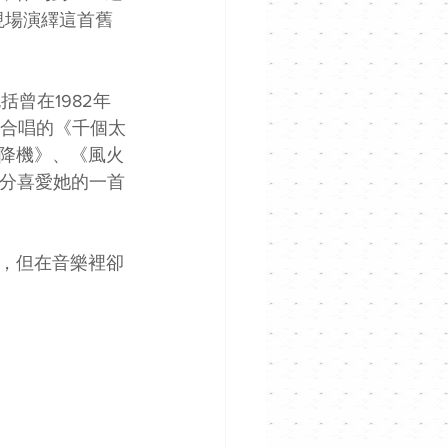
現場演繹這首舊
曾在1982年
嫻合唱的《千個太
降機》、《風火
十分喜愛她的一首
，但在音樂裡卻