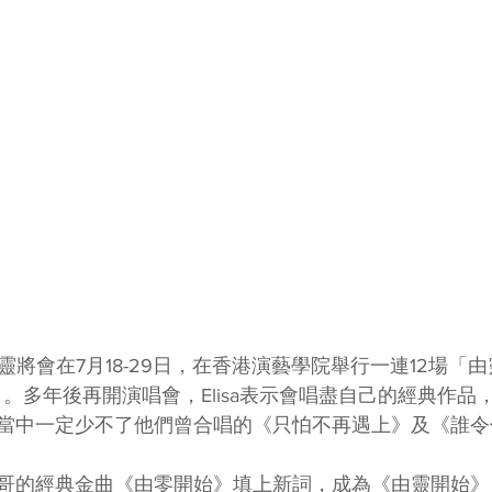
an陳潔靈將會在7月18-29日，在香港演藝學院舉行一連12場「由靈開
演唱會」。多年後再開演唱會，Elisa表示會唱盡自己的經典作
當中一定少不了他們曾合唱的《只怕不再遇上》及《誰令
哥的經典金曲《由零開始》填上新詞，成為《由靈開始》，作