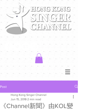
Post
Hong Kong Singer Channel
Jun 15, 2018
2 min read
《Channel新聞》由KOL變