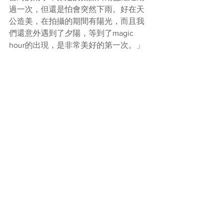
過一次，但還是怕會突然下雨。好在天
公造美，在拍攝的期間有陽光，而且我
們還意外遇到了夕陽，等到了magic 
hour的出現，是非常美好的第一次。」
編輯：安迪
#曾樂彤
#單身旅遊日誌
 Tsang Lok 
Tung 曾樂彤 英皇娛樂 EEG 
#曾樂彤