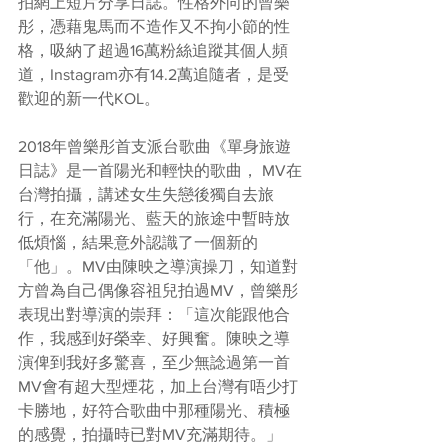
拍網上短片分享日誌。性格外向的曾樂
彤，憑藉鬼馬而不造作又不拘小節的性
格，吸納了超過16萬粉絲追蹤其個人頻
道，Instagram亦有14.2萬追隨者，是受
歡迎的新一代KOL。
2018年曾樂彤首支派台歌曲《單身旅遊
日誌》是一首陽光和輕快的歌曲， MV在
台灣拍攝，講述女生失戀後獨自去旅
行，在充滿陽光、藍天的旅途中暫時放
低煩惱，結果意外認識了一個新的
「他」。MV由陳映之導演操刀，知道對
方曾為自己偶像容祖兒拍過MV，曾樂彤
表現出對導演的崇拜：「這次能跟他合
作，我感到好榮幸、好興奮。陳映之導
演俾到我好多驚喜，至少無諗過第一首
MV會有超大型煙花，加上台灣有唔少打
卡勝地，好符合歌曲中那種陽光、積極
的感覺，拍攝時已對MV充滿期待。」