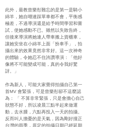
此外，最教曾樂彤難忘的是第一是騎小
綿羊，她自嘲連踩單車都不會，平衡感
極差，不過導演還是給予時間學習和嘗
試，使她感動不已。雖然以失敗告終，
但後來導演將她連人帶車搬上貨櫃車，
讓她安坐在小綿羊上面「扮車手」，拍
攝出來的效果竟然非常好。這一次神奇
的體驗，令她忍不住誇讚導演：「他好
像將不可能變成可能，真的令我好驚
訝。」
作為新人，可能大家覺得拍攝自己第一
首MV 會緊張，可是曾樂彤卻不這麼認
為： 「 不算非常緊張，只是會擔心自己
狀態不好，所以凌晨三點半起來做運
動，去水腫，六點再投入一天的拍攝。
反而叫人擔憂的是天氣，因為剛好撞正
台灣的雨季，原定的拍攝日期已經延期