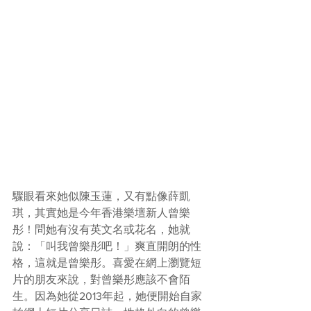
驟眼看來她似陳玉蓮，又有點像薛凱
琪，其實她是今年香港樂壇新人曾樂
彤！問她有沒有英文名或花名，她就
說：「叫我曾樂彤吧！」爽直開朗的性
格，這就是曾樂彤。喜愛在網上瀏覽短
片的朋友來說，對曾樂彤應該不會陌
生。因為她從2013年起，她便開始自家