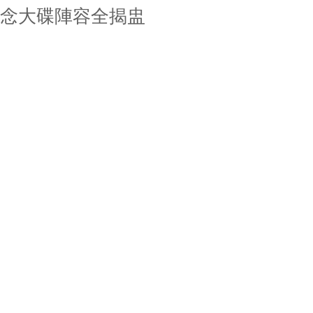
念大碟陣容全揭盅