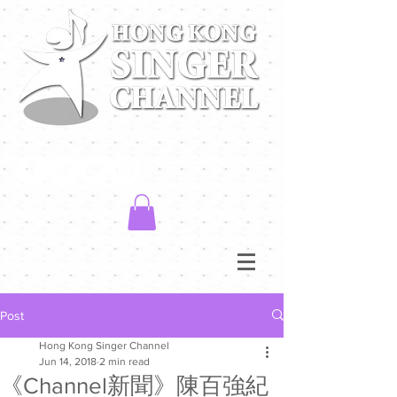
Post
Hong Kong Singer Channel
Jun 14, 2018
2 min read
《Channel新聞》陳百強紀