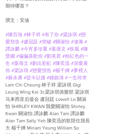
期待哪首？
撰文：安迪
#陳百強
#林子祥
#有了你
#梁詠琪
#戀
愛預告
#盧冠廷
#突破
#關淑怡
#漣漪
#
譚詠麟
#今宵多珍重
#葉蒨文
#疾風
#陳
慧嫻
#偏偏喜歡你
#劉美君
#粉紅色的一
生
#葉蒨文
#劃出彩虹
#陳奕迅
#深愛著
你
#梁詠琪
#戀愛預告
#楊千嬅
#夢裡人
#蘇永康
#從今以後
#鍾鎮濤
#一生何求
Lam Chi Cheung 林子祥 梁詠琪 Gigi 
Leung Wing Kei 3c梁詠琪俱樂部 梁詠琪
马来西亚后援会 盧冠廷 Lowell Lo 關淑
怡 SHIRLEY KWAN 我愛關淑怡 Shirley 
Kwan 關淑怡 譚詠麟 Alan Tam 譚詠麟
Alan Tam Sally Yeh 陳奕迅的歌陪住我長
大 楊千嬅 Miriam Yeung William So 