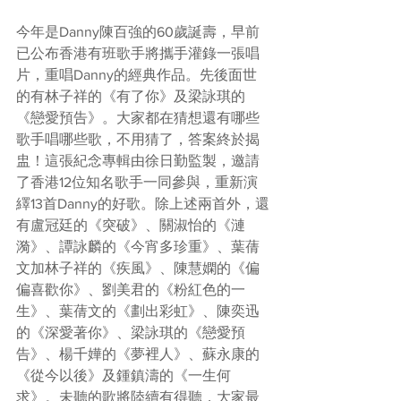
今年是Danny陳百強的60歲誕壽，早前
已公布香港有班歌手將攜手灌錄一張唱
片，重唱Danny的經典作品。先後面世
的有林子祥的《有了你》及梁詠琪的
《戀愛預告》。大家都在猜想還有哪些
歌手唱哪些歌，不用猜了，答案終於揭
盅！這張紀念專輯由徐日勤監製，邀請
了香港12位知名歌手一同參與，重新演
繹13首Danny的好歌。除上述兩首外，還
有盧冠廷的《突破》、關淑怡的《漣
漪》、譚詠麟的《今宵多珍重》、葉蒨
文加林子祥的《疾風》、陳慧嫻的《偏
偏喜歡你》、劉美君的《粉紅色的一
生》、葉蒨文的《劃出彩虹》、陳奕迅
的《深愛著你》、梁詠琪的《戀愛預
告》、楊千嬅的《夢裡人》、蘇永康的
《從今以後》及鍾鎮濤的《一生何
求》。未聽的歌將陸續有得聽，大家最