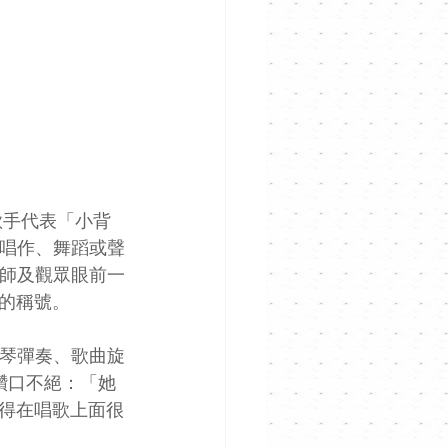
歌手代表「小背
從唱作、舞蹈或聲
導師及觀眾眼前一
的稱號。
鋼琴彈奏、歌曲旋
她讚口不絕：「她
得在唱歌上面很