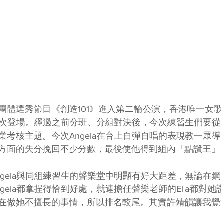
團體選秀節目《創造101》進入第二輪公演，香港唯一女
靖韻再次登場。經過之前分班、分組對決後，今次練習生們要
業考核主題。今次Angela在台上自彈自唱的表現教一眾
方面的失分挽回不少分數，最後使他得到組內「點讚王」
ngela與同組練習生的聲樂堂中明顯有好大距差，無論在
gela都拿挰得恰到好處，就連擔任聲樂老師的Ella都對
在做她不擅長的事情，所以排名較尾。其實許靖韻讓我覺