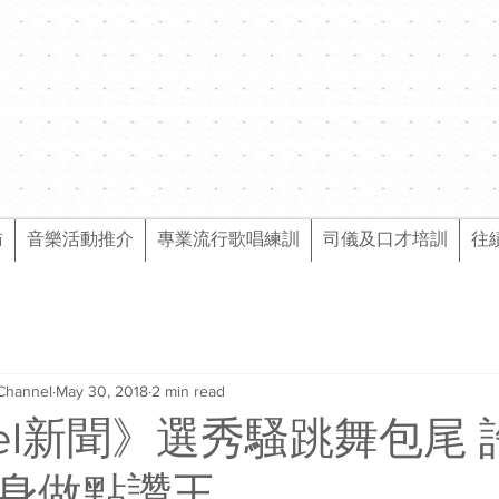
訪
音樂活動推介
專業流行歌唱練訓
司儀及口才培訓
往
Channel
May 30, 2018
2 min read
nel新聞》選秀騷跳舞包尾
身做點讚王