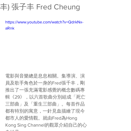
丰) 張子丰 Fred Cheung
https://www.youtube.com/watch?v=QdrkNx-
aRnk
電影與音樂總是息息相關。集導演、演
員及歌手角色於一身的Fred張千丰，剛
推出了一張充滿電影感覺的概念數碼專
輯《29》，以六首歌曲分別組成「死亡
三部曲」及「重生三部曲」。每首作品
都有特別的寓意，一針見血描繪了現今
都市人的愛情觀。就由Fred為Hong 
Kong Sing Channel的觀眾介紹自己的心