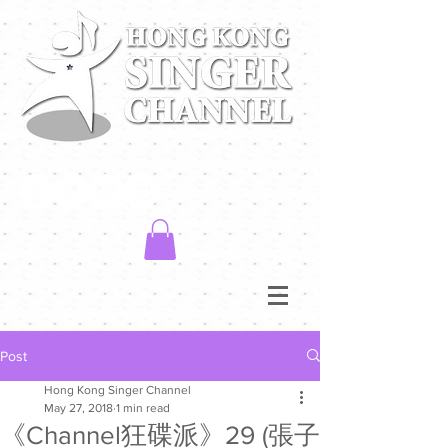
Post
Hong Kong Singer Channel
May 27, 2018
1 min read
《Channel狂碟派》29 (張子