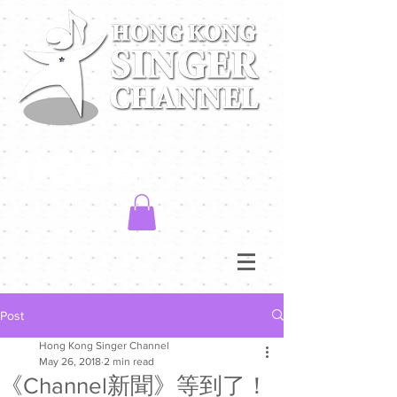
Post
Hong Kong Singer Channel
May 26, 2018
2 min read
《Channel新聞》等到了！