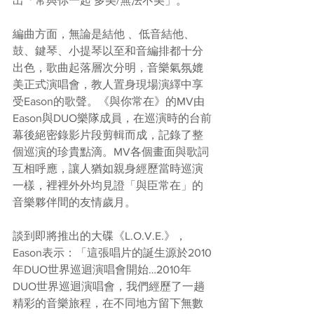
出「常與你一起 多美/無法不美」。
編曲方面，無論是結他 、低音結他、
鼓、鍵琴、小提琴以至和音編排都十分
出色，歌曲起落層次分明，音樂氣氛媲
美正式演唱會，教人置身現場演繹中享
受Eason的歌聲。《與你常在》的MV由
Eason與DUO樂隊成員，在巡演時的台前
幕後絕密錄影片段剪輯而成，記錄了整
個巡演的珍貴點滴。MV各個畫面與歌詞
互相呼應，讓人猶如親身經歷當時巡演
一樣，裡裡外外均見證「與臣常在」的
音樂夥伴間的友情歲月。
談到即將推出的大碟《L.O.V.E.》， 
Eason表示：「這張唱片的誕生源於2010
年DUO世界巡迴演唱會開始…2010年
DUO世界巡迴演唱會，我們經歷了一趟
精彩的音樂旅程，在不同地方留下無數