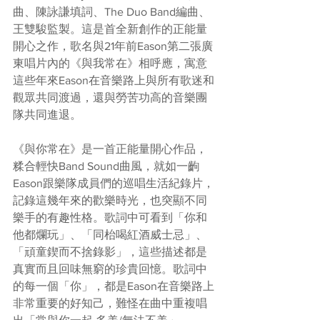
曲、陳詠謙填詞、The Duo Band編曲、
王雙駿監製。這是首全新創作的正能量
開心之作，歌名與21年前Eason第二張廣
東唱片內的《與我常在》相呼應，寓意
這些年來Eason在音樂路上與所有歌迷和
觀眾共同渡過，還與勞苦功高的音樂團
隊共同進退。
《與你常在》是一首正能量開心作品，
糅合輕快Band Sound曲風，就如一齣
Eason跟樂隊成員們的巡唱生活紀錄片，
記錄這幾年來的歡樂時光，也突顯不同
樂手的有趣性格。歌詞中可看到「你和
他都爛玩」、「同枱喝紅酒威士忌」、
「頑童鍥而不捨錄影」，這些描述都是
真實而且回味無窮的珍貴回憶。歌詞中
的每一個「你」，都是Eason在音樂路上
非常重要的好知己，難怪在曲中重複唱