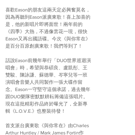
喜歡Eason的朋友這兩天定必興奮莫名，
因為再聽到Eason派廣東歌！喜上加喜的
是，他的新唱片即將面世！兩年前的
《四季》大熱，不過像蕓花一現，很快
Eason又再出國語碟。今次《與你常在》
是百分百原創廣東歌！我們等到了！
話說Eason前幾年舉行「DUO世界巡迴演
唱會」時，希望與恭碩良、盧凱彤、王
雙駿、陳詠謙、蘇德華、岑寧兒等一班
演唱會音樂人共同製作一張大碟作留
念。Eason一守堅守這個承諾，過去幾年
跟DUO樂隊密默默耕耘籌備這張唱片。
現在這批精彩作品終於曝光了，全新專
輯《L.O.V.E.》也整裝待發！
首支派台廣東歌《與你常在》由Charles 
Arthur Huntley / Mark James Fortin作