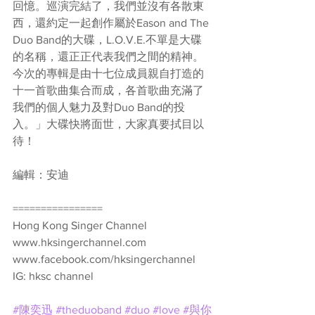
回憶。巡演完結了，我們並沒有各散東
西，還約定一起創作屬於Eason and The 
Duo Band的大碟，L.O.V.E.不單是大碟
的名稱，還正正代表我們之間的精神。
今次的專輯是由十七位成員親自打造的
十一首歌曲集合而成，各首歌曲充滿了
我們的個人魅力及對Duo Band的投
入。」大碟快將面世，大家真要拭目以
待！
編輯：安迪
================
Hong Kong Singer Channel
www.hksingerchannel.com
www.facebook.com/hksingerchannel
IG: hksc channel
#陳奕迅
#theduoband
#duo
#love
#與你