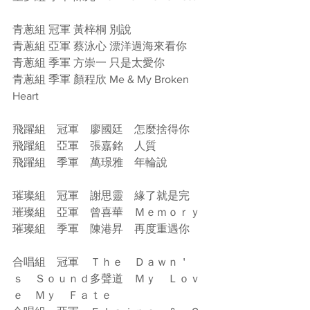
青蔥組 冠軍 黃梓桐 別說
青蔥組 亞軍 蔡泳心 漂洋過海來看你
青蔥組 季軍 方崇一 只是太愛你
青蔥組 季軍 顏程欣 Me & My Broken 
Heart
飛躍組　冠軍　廖國廷　怎麼捨得你
飛躍組　亞軍　張嘉銘　人質
飛躍組　季軍　萬璟雅　年輪說
璀璨組　冠軍　謝思靈　緣了就是完
璀璨組　亞軍　曾喜華　Ｍｅｍｏｒｙ
璀璨組　季軍　陳港昇　再度重遇你
合唱組　冠軍　Ｔｈｅ　Ｄａｗｎ＇
ｓ　Ｓｏｕｎｄ多聲道　Ｍｙ　Ｌｏｖ
ｅ　Ｍｙ　Ｆａｔｅ