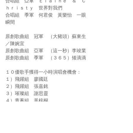
合唱組　亞軍　Ｅｌａｉｎｅ　＆　Ｃ
ｈｒｉｓｔｙ　世界對我們
合唱組　季軍　何君俊　黃樂怡　一眼
瞬間
原創歌曲組　冠軍　（大豬頭）蘇東生
／陳婉宜
原創歌曲組　亞軍　（這一秒）李竣業
原創歌曲組　季軍　（３６５）矮滴滴
１０優歌手獲得一小時演唱會機會：
１）飛躍組　廖國廷
２）飛躍組　張嘉銘
３）璀璨組　謝思靈
４）青蔥組　黃梓桐
５）璀璨組　曾喜華
６）飛躍組    萬璟雅
７）青蔥組　蔡詠心
８）青蔥組　顏程欣