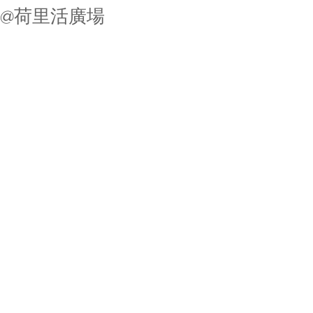
@荷里活廣場