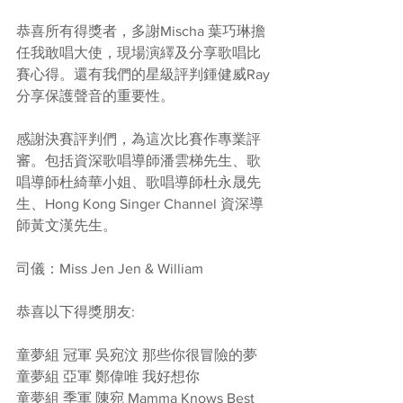
恭喜所有得獎者，多謝Mischa 葉巧琳擔
任我敢唱大使，現場演繹及分享歌唱比
賽心得。還有我們的星級評判鍾健威Ray
分享保護聲音的重要性。
感謝決賽評判們，為這次比賽作專業評
審。包括資深歌唱導師潘雲梯先生、歌
唱導師杜綺華小姐、歌唱導師杜永晟先
生、Hong Kong Singer Channel 資深導
師黃文漢先生。
司儀：Miss Jen Jen & William
恭喜以下得獎朋友:
童夢組 冠軍 吳宛汶 那些你很冒險的夢
童夢組 亞軍 鄭偉唯 我好想你
童夢組 季軍 陳宛 Mamma Knows Best