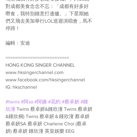
對成都美食念念不忘：「成都有好多好
嘢食，我特別鍾意打邊爐。」下星期她
們又飛去美加舉行LOL巡迴演唱會，馬不
停蹄！
編輯：安迪
========================== 
HONG KONG SINGER CHANNEL 
www.hksingerchannel.com 
www.facebook.com/hksingerchannel 
IG: hkschannel
#twins
#阿sa
#阿嬌
#花約
#蔡卓妍
#鍾
欣潼
 Twins 蔡卓妍&鍾欣潼 Twins 蔡卓妍
&鍾欣桐) Twins 蔡卓妍＆鍾欣潼 蔡卓妍 
蔡卓妍SA 蔡卓妍 Charlene Choi (蔡卓
妍) 蔡卓妍 鍾欣潼 英皇娛樂 EEG 