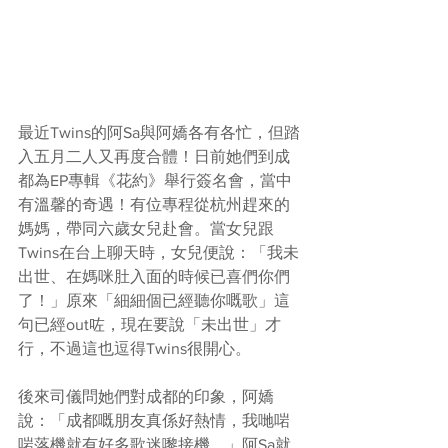
最近Twins的阿Sa與阿嬌各有各忙，但踏
入五月二人又再度合體！日前她們到成
都為EP專輯《花約》舉行簽名會，當中
有溫馨的奇遇！有位專程從杭州趕來的
媽媽，帶同六歲女兒赴會。當女兒跟
Twins在台上聊天時，女兒便說：「我未
出世、在媽咪肚入面的時候已喜們你們
了！」原來「細細個已經聽你嘅歌」這
句已經out咗，現在要說「未出世」才
行，不過這也逗得Twins很開心。
後來司儀問她們對成都的印象，阿嬌
說：「成都嘅朋友真係好熱情，我哋啱
啱落機就有好多歌迷嚟接機。」阿Sa就