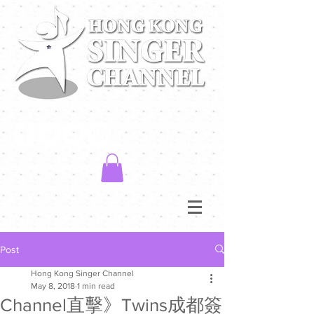
Post
Hong Kong Singer Channel
May 8, 2018
1 min read
Channel直擊》Twins成都簽