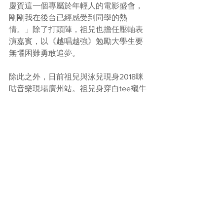
慶賀這一個專屬於年輕人的電影盛會，
剛剛我在後台已經感受到同學的熱
情。」除了打頭陣，祖兒也擔任壓軸表
演嘉賓，以《越唱越強》勉勵大學生要
無懼困難勇敢追夢。
除此之外，日前祖兒與泳兒現身2018咪
咕音樂現場廣州站。祖兒身穿白tee襯牛
仔短褲外加透紗長裙，型格十足；Vincy
同樣玩白色tone，白色長裙襯白色西裝
褸，。二人各自演繹自己的經典歌曲，
祖兒唱了《空港》、《花千樹》、《心
淡》和《小日子》等。她說：「很久沒
有唱這麼多廣東歌！」Vincy就唱了《感
應》、《花無雪》、《我的回憶不是我
的》、《天若有情》等，現場還有粉絲
大叫希望她唱新歌《騎膊馬》！能夠唱
自己喜歡的廣東歌，Joey及Vincy都感到
十分感足！