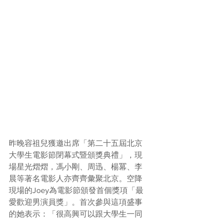
昨晚容祖兒獲邀出席「第二十五屆北京
大學生電影節閉幕式暨頒獎典禮」，現
場星光熠熠，馮小剛、周迅、楊冪、李
晨等著名電影人亦齊齊彙聚北京。空降
現場的Joey為電影節頒發首個獎項「最
愛歡迎男演員獎」。首次參與這項盛事
的她表示：「很高興可以跟大學生一同