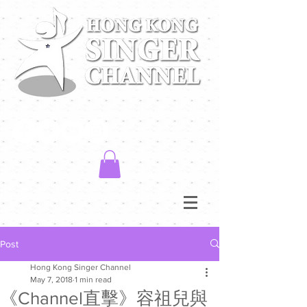
Post
Hong Kong Singer Channel
May 7, 2018
1 min read
《Channel直擊》容祖兒與