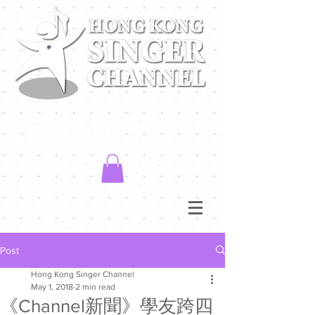
Post
Hong Kong Singer Channel
May 1, 2018
2 min read
《Channel新聞》學友跨四