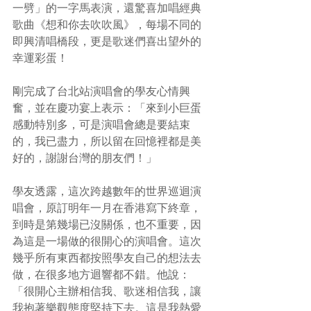
一劈」的一字馬表演，還驚喜加唱經典
歌曲《想和你去吹吹風》，每場不同的
即興清唱橋段，更是歌迷們喜出望外的
幸運彩蛋！
剛完成了台北站演唱會的學友心情興
奮，並在慶功宴上表示：「來到小巨蛋
感動特別多，可是演唱會總是要結束
的，我已盡力，所以留在回憶裡都是美
好的，謝謝台灣的朋友們！」
學友透露，這次跨越數年的世界巡迴演
唱會，原訂明年一月在香港寫下終章，
到時是第幾場已沒關係，也不重要，因
為這是一場做的很開心的演唱會。這次
幾乎所有東西都按照學友自己的想法去
做，在很多地方迴響都不錯。他說：
「很開心主辦相信我、歌迷相信我，讓
我抱著樂觀態度堅持下去。這是我熱愛