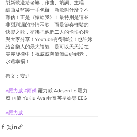
製新歌送給老婆，作曲、填詞、主唱、
編曲及監製一手包辦！新歌叫什麼？不
難估！正是《嫁給我》！最特別是這並
非甜到漏的抒情冧歌，而是節奏輕鬆的
快樂之歌，彷彿把他們二人的愉快心情
與大家分享！Youtube有得聽啦！也許嫁
給音樂人的最大福氣，是可以天天活在
美麗旋律中！祝威威與僑僑白頭到老，
永遠幸福！
撰文：安迪
#羅力威
#雨僑
 羅力威 Adason Lo 羅力
威 雨僑 YuKiu Ava 雨僑 英皇娛樂 EEG 
#羅力威