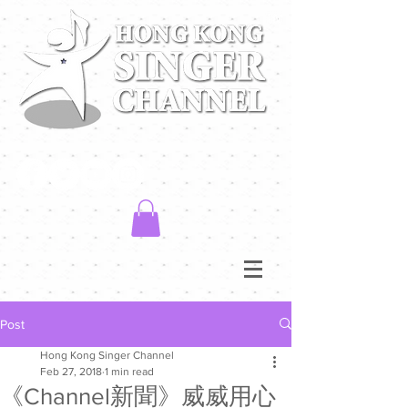
Post
Hong Kong Singer Channel
Feb 27, 2018
1 min read
《Channel新聞》威威用心