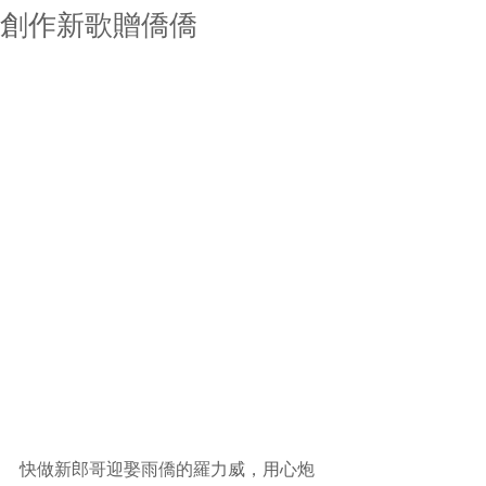
創作新歌贈僑僑
快做新郎哥迎娶雨僑的羅力威，用心炮