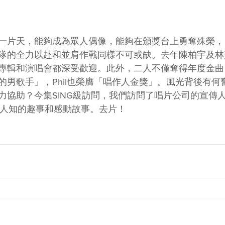
一片天，能夠成為眾人偶像，能夠在頒獎台上勇奪殊榮，
隊的全力以赴和並肩作戰同樣不可或缺。去年陳柏宇及林
專輯和演唱會都深受歡迎。此外，二人不僅奪得年度金曲，J
的男歌手」，Phil也榮膺「唱作人金獎」。風光背後有何
力協助？今集SING級訪問，我們訪問了唱片公司的宣傳
l鮮為人知的趣事和感動故事。去片！