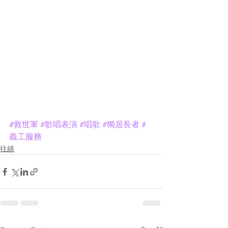
#救世軍
#歌唱表演
#唱歌
#獨居長者
#
義工服務
往績