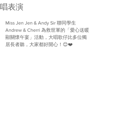
唱表演
Miss Jen Jen & Andy Sir 聯同學生
Andrew & Cherri 為救世軍的「愛心送暖
顯關懷午宴」活動，大唱歌仔比多位獨
居長者聽，大家都好開心！😊❤️