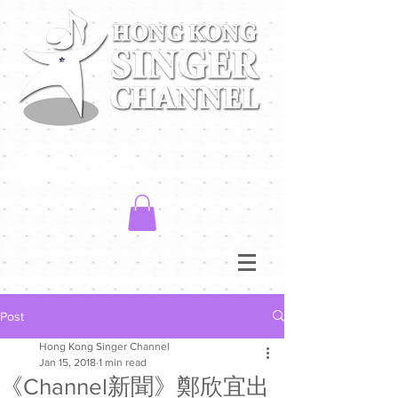
Post
Hong Kong Singer Channel
Jan 15, 2018
1 min read
《Channel新聞》鄭欣宜出