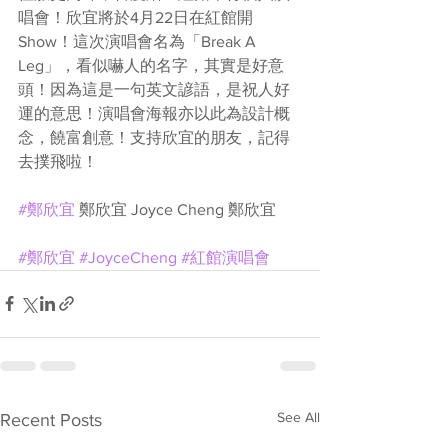
唱會！欣宜將於4月22日在紅館開
Show！這次演唱會名為「Break A 
Leg」，看似嚇人的名字，其實是好意
頭！因為這是一句英文諺語，是祝人好
運的意思！演唱會海報亦以此為設計概
念，饒富創意！支持欣宜的朋友，記得
去撲飛啦！
#鄭欣宜
 鄭欣宜 Joyce Cheng 鄭欣宜 
#鄭欣宜
#JoyceCheng
#紅館演唱會
See All
Recent Posts