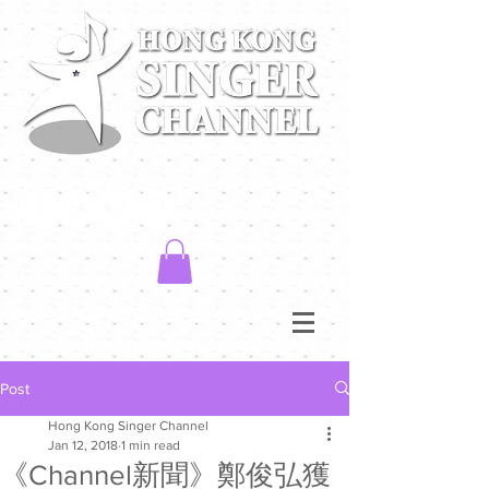
Post
Hong Kong Singer Channel
Jan 12, 2018
1 min read
《Channel新聞》鄭俊弘獲