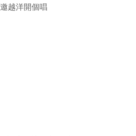
邀越洋開個唱