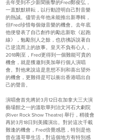
去年受到不少新聞衝擊的Fred鄭俊弘，
一直默默耕耘，以行動證明自己對音樂
的熱誠。儘管去年他未能推出新專輯，
但Fred珍惜每個做音樂的機會。去年底
他便發表了自己創作的勵志新歌《起跑
線》，勉勵別人之餘，也彷彿訴說著自
己逆流而上的故事。皇天不負有心人，
2018剛至，Fred更得到一個難能可貴的
機會，就是獲邀到美加舉行個人演唱
會。對他來說這是意想不到和喜出望外
的機會，更難得是可以衝出香港唱出自
己的聲音。
演唱會首先將於3月12日在加拿大三大演
藝場館之一的溫歌華列治文河石大劇院  
(River Rock Show Theatre) 舉行，稍後會
再於3月18日到美國演出。對於這次千載
難逢的機會，Fred倍覺感恩，特別是他
曾在溫哥華生活，對這個地方有特別感