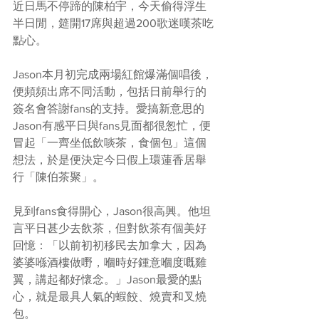
近日馬不停蹄的陳柏宇，今天偷得浮生
半日閒，筵開17席與超過200歌迷嘆茶吃
點心。
Jason本月初完成兩場紅館爆滿個唱後，
便頻頻出席不同活動，包括日前舉行的
簽名會答謝fans的支持。愛搞新意思的
Jason有感平日與fans見面都很怱忙，便
冒起「一齊坐低飲啖茶，食個包」這個
想法，於是便決定今日假上環蓮香居舉
行「陳伯茶聚」。
見到fans食得開心，Jason很高興。他坦
言平日甚少去飲茶，但對飲茶有個美好
回憶：「以前初初移民去加拿大，因為
婆婆喺酒樓做嘢，嗰時好鍾意嗰度嘅雞
翼，講起都好懷念。」Jason最愛的點
心，就是最具人氣的蝦餃、燒賣和叉燒
包。