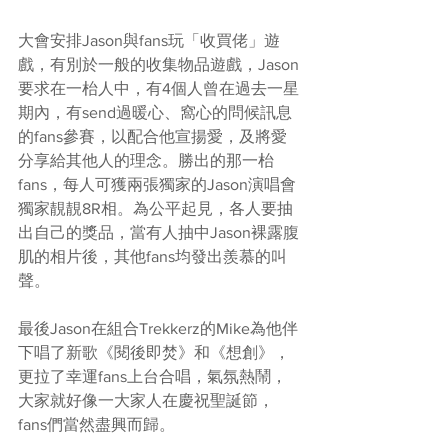
大會安排Jason與fans玩「收買佬」遊
戲，有別於一般的收集物品遊戲，Jason
要求在一枱人中，有4個人曾在過去一星
期內，有send過暖心、窩心的問候訊息
的fans參賽，以配合他宣揚愛，及將愛
分享給其他人的理念。勝出的那一枱
fans，每人可獲兩張獨家的Jason演唱會
獨家靚靚8R相。為公平起見，各人要抽
出自己的獎品，當有人抽中Jason裸露腹
肌的相片後，其他fans均發出羨慕的叫
聲。
最後Jason在組合Trekkerz的Mike為他伴
下唱了新歌《閱後即焚》和《想創》，
更拉了幸運fans上台合唱，氣氛熱鬧，
大家就好像一大家人在慶祝聖誕節，
fans們當然盡興而歸。