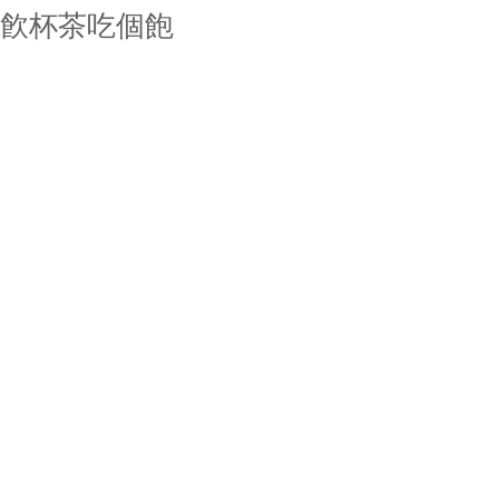
飮杯茶吃個飽