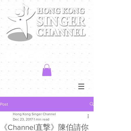
Post
Hong Kong Singer Channel
Dec 23, 2017
1 min read
《Channel直撃》陳伯請你