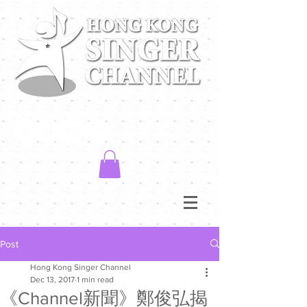
Post
Hong Kong Singer Channel
Dec 13, 2017
1 min read
《Channel新聞》鄭俊弘揭