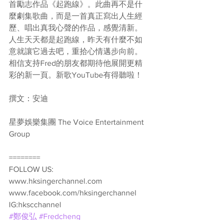
首勵志作品《起跑線》。此曲再不是什
麼劇集歌曲，而是一首真正寫出人生經
歷、唱出真我心聲的作品，感覺清新。
人生天天都是起跑線，昨天有什麼不如
意就讓它過去吧，重拾心情邁步向前。
相信支持Fred的朋友都期待他展開更精
彩的新一頁。新歌YouTube有得聽啦！
撰文：安迪
星夢娛樂集團 The Voice Entertainment 
Group
========
FOLLOW US:
www.hksingerchannel.com
www.facebook.com/hksingerchannel 
IG:hkscchannel 
#鄭俊弘
#Fredcheng