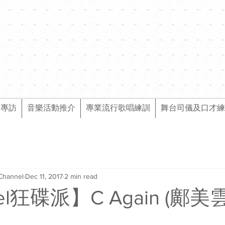
樂專訪
音樂活動推介
專業流行歌唱練訓
舞台司儀及口才練
Channel
Dec 11, 2017
2 min read
el狂碟派】C Again (鄺美雲