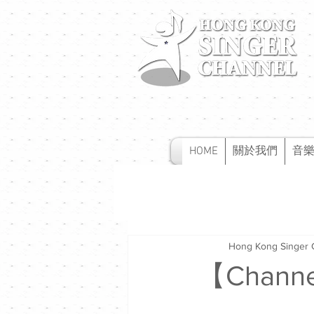
HOME
關於我們
音
Hong Kong Singer 
【Chann