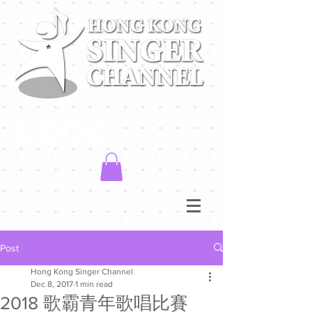
Post
Hong Kong Singer Channel
Dec 8, 2017
1 min read
2018 歌霸青年歌唱比賽