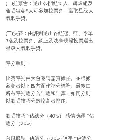
(二)拉票會：選出公開組10人、輝煌組及
合唱組各5人可參加拉票會，贏取星級人
氣歌手獎。
(三)決賽：由評判選出各組冠、亞、季單
3名及拉票會、網上及決賽現場投票選出
星級人氣歌手獎。
評分準則：
比賽評判由大會邀請嘉賓擔任。並根據
參賽者以下四方面作評分標準。最後由
所有評判總分合計總和計算，如同分則
以歌唱技巧分數較高者排序。
歌唱技巧 ~佔總分（40%） 感情演繹 ~佔
總分（20%)
台風服裝 ~佔總分（(20%) 咬字 ~佔總分