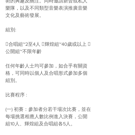
術的興趣及關注。同時邀請新晉或私人
樂隊，以及不同類型音樂表演推廣音樂
文化及藝術發展。
組別:
合唱組~2至4人 輝煌組~40歲或以上 
公開組~不限年齡
任何年齡人士均可參加，如合乎有關資
格，可同時以個人及合唱形式參加多個
組別。
比賽程序 :
(一) 初賽：參加者分若干場次比賽，並在
每場挑選相應人數比例進入決賽，公開
組10人、輝煌組及合唱組各5人。