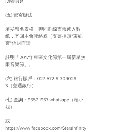
助委員會
(五) 郵寄辦法
填妥報名表格，聯同劃線支票或入數
紙，寄回本會聯絡處（支票抬頭“東絲
薈”信封面請
註明「2017年東區文化節第一屆新星無
限音樂節」。
(六) 銀行賑戶：027-572-9-309029-
3（交通銀行）
(七) 查詢：9557 1957 whatsapp（植小
姐）
或 
https://www.facebook.com/StarsInfinity