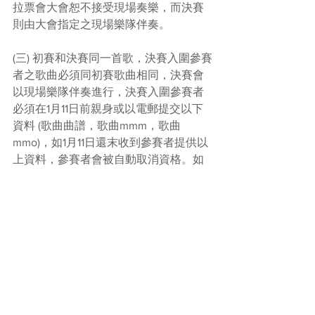
拉票會大會恕不接受現場奏樂，而決賽
則由大會指定之現場樂隊伴奏。
(三) 初賽和決賽同一首歌，決賽入圍參賽
者之歌曲必須同初賽歌曲相同，決賽會
以現場樂隊伴奏進行，決賽入圍參賽者
必須在1月11日前親身或以電郵提交以下
資料 (歌曲曲譜，歌曲mmm，歌曲
mmo)，如1月11日還末收到參賽者提供以
上資料，參賽者會被自動取消資格。如
所有伴奏音樂有遺失及損壞，大會恕不
負責。
(四) 初賽日期及時間會在報名期結束後兩
星期內由大會發信通知，參賽者必須依
照大會安排之時間報到。如需更改日期
或時間，將收取行政費用。決賽入圍名
單於1月9日或之前網上及電話通知，參
賽者在出賽前一星期尚未接獲參賽通