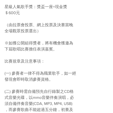
星級人氣歌手獎：獎盃一座+現金獎
＄600元
（由拉票會投票、網上投票及決賽當晚
全場觀眾投票選出）
※如獲公開組得獎者，將有機會獲邀為
下屆歌唱比賽擔任表演嘉賓。
比賽規章及注意事項：
(一) 參賽者一律不得為職業歌手，如一經
發現會即時取消參賽資格。
(二) 參賽時需自備預先自行錄製之CD格
式音樂光碟，以mmo音樂伴奏演唱，必
須自備伴奏音樂(CDA, MP3, MP4, USB) 
，而參賽歌曲不能超過五分鐘，初賽及