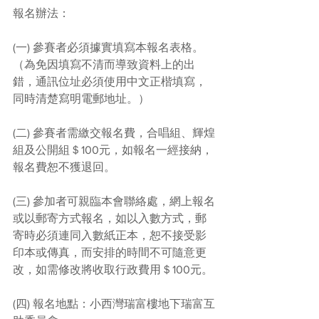
報名辦法：
(一) 參賽者必須據實填寫本報名表格。
（為免因填寫不清而導致資料上的出
錯，通訊位址必須使用中文正楷填寫，
同時清楚寫明電郵地址。）
(二) 參賽者需繳交報名費，合唱組、輝煌
組及公開組＄100元，如報名一經接納，
報名費恕不獲退回。
(三) 參加者可親臨本會聯絡處，網上報名
或以郵寄方式報名，如以入數方式，郵
寄時必須連同入數紙正本，恕不接受影
印本或傳真，而安排的時間不可隨意更
改，如需修改將收取行政費用＄100元。
(四) 報名地點：小西灣瑞富樓地下瑞富互