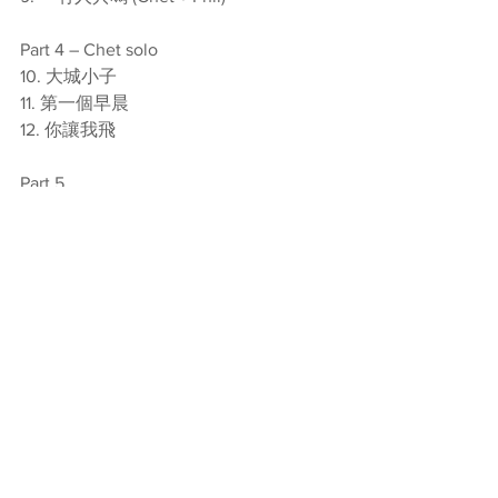
Part 4 – Chet solo
10. 大城小子
11. 第一個早晨
12. 你讓我飛
Part 5
13. Goodman (Chet + Phil)
14. 一支煙的時間 (Chet + Phil)
15. 是日休息絕不工作 (Chet + Phil)
16. 我和你 (Chet + Phil)
17. 一雙手 (Chet + Phil)
Encore
18. 高山低谷 (Chet + Phil)
19. 回到花開的那天 (Chet + Phil)
20. The Best Is Yet To Come (Chet + 
Phil)