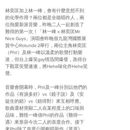
林奕匡加上林一峰，會有什麼意想不到
的化學作用？兩位都是全能唱作人，兩
位熱愛新派音樂，昨晚二人一起創造了
難得的第一次！「林一峰 x 林奕匡Mr 
Nice Guys」演唱會昨晚假九龍灣國際展
貿中心Rotunda 2舉行，兩位主角林奕匡
（Phil）及林一峰以溫柔的歌聲打動樂
迷，但台上爆笑gay情迅間爆發，氹得台
下觀眾笑聲連連，將Hehe味化作Hehe笑
聲。
音樂會開幕時，Phil及一峰分別以他們的
作品《有淚多好》vs《鏡子說》及《安
徒生的錯》vs《錯得對》來互相呼應。
歌曲選材突顯二人在某程度上的口味與
品味，難怪一峰借Phil的作品《難得一
遇》來形容今次二人的首度合作。接下
來Phil除了首度公開獻唱新作《草原》