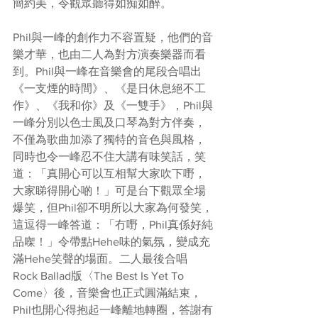
簡約美，令觀眾聽得如痴如醉。
Phil與一峰的創作力不容置疑，他們的音
樂才華，也由二人為對方演奏樂器而看
到。Phil與一峰在音樂會的尾段合唱出
《一支煙的時間》、《是日休息絕不工
作》、《我和你》及《一雙手》，Phil與
一峰分別以色士風及口琴為對方伴奏，
不僅為歌曲加添了獨特的音色與風格，
同時也令一峰忍不住大講有味笑話，笑
道：「真開心可以互相幫大家吹下嘢，
大家睇得開心啲！」可是台下觀眾全場
爆笑，但Phil卻不明所以大家為何發笑，
這逗得一峰答道：「冇嘢，Phil真係好純
品㗎！」令帶點Hehe味的氣氛，變成充
滿Hehe笑聲的場面。二人最後合唱
Rock Ballad版〈The Best Is Yet To 
Come〉後，音樂會也正式圓滿結束，
Phil也開心得抱起一峰離地轉圈，答謝有