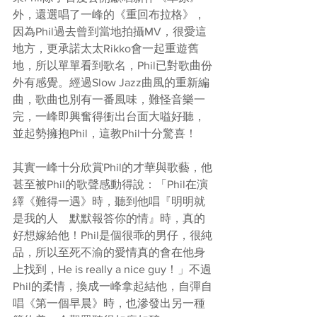
外，還選唱了一峰的《重回布拉格》，
因為Phil過去曾到當地拍攝MV，很愛這
地方，更承諾太太Rikko會一起重遊舊
地，所以單單看到歌名，Phil已對歌曲份
外有感覺。經過Slow Jazz曲風的重新編
曲，歌曲也別有一番風味，難怪音樂一
完，一峰即興奮得衝出台面大嗌好聽，
並起勢擁抱Phil，這教Phil十分驚喜！
其實一峰十分欣賞Phil的才華與歌藝，他
甚至被Phil的歌聲感動得說：「Phil在演
繹《難得一遇》時，聽到他唱『明明就
是我的人　默默報答你的情』時，真的
好想嫁給他！Phil是個很乖的男仔，很純
品，所以至死不渝的愛情真的會在他身
上找到，He is really a nice guy！」不過
Phil的柔情，換成一峰拿起結他，自彈自
唱《第一個早晨》時，也滲發出另一種