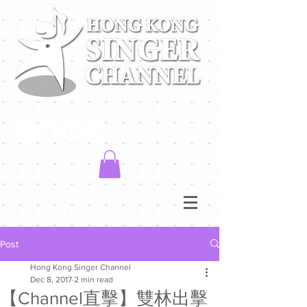
Post
Hong Kong Singer Channel
Dec 8, 2017
2 min read
【Channel直擊】雙林出擊