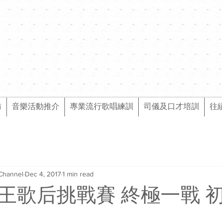
訪
音樂活動推介
專業流行歌唱練訓
司儀及口才培訓
往
Channel
Dec 4, 2017
1 min read
王歌后挑戰賽 終極一戰 初