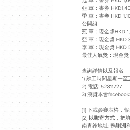
冠 軍：書券 HKD 1,
亞 軍：書券 HKD1,
季 軍：書券 HKD 1
公開組
冠 軍：現金獎HKD 1
亞 軍：現金獎 HKD 
季 軍：現金獎 HKD
最佳人氣獎：現金獎 
查詢詳情以及報名 
1) 辨工時間星期一
2) 電話: 52811727
3) 瀏覽本會facebook: h
[1] 下載參賽表格
[2] 以郵寄方式，
南青鋒地址: 鴨脷洲利