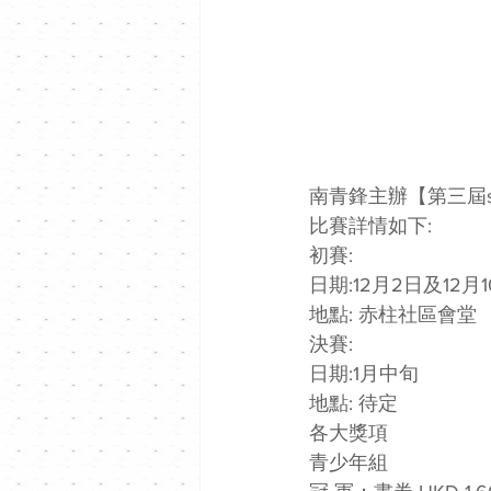
南青鋒主辦【第三屆sk
比賽詳情如下:
初賽:
日期:12月2日及12月
地點: 赤柱社區會堂
決賽:
日期:1月中旬
地點: 待定 
各大獎項 
青少年組