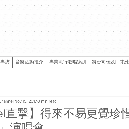
樂專訪
音樂活動推介
專業流行歌唱練訓
舞台司儀及口才練
Channel
Nov 15, 2017
3 min read
nnel直擊】得來不易更覺珍
」演唱會