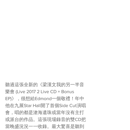
聽過這張全新的《梁漢文我的另一半音
樂會 (Live 2017 2 Live CD + Bonus 
EP)》，很想給Edmond一個敬禮！年中
他在九展Star Hall開了首個Side Cut演唱
會，唱的都是滄海遺珠或當年沒有主打
或派台的作品。這張現場錄音的雙CD把
當晚盛況況一一收錄。最大驚喜是聽到