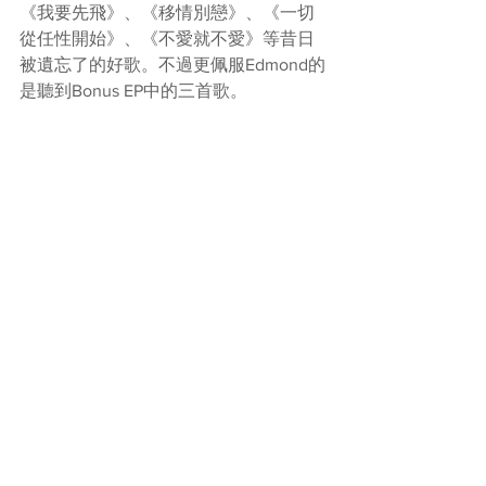
《我要先飛》、《移情別戀》、《一切
從任性開始》、《不愛就不愛》等昔日
被遺忘了的好歌。不過更佩服Edmond的
是聽到Bonus EP中的三首歌。