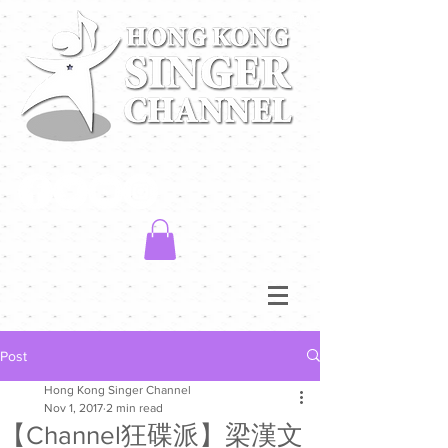
Post
Hong Kong Singer Channel
Nov 1, 2017
2 min read
【Channel狂碟派】梁漢文