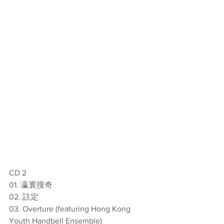
CD 2 
01. 瀛寰搜奇 
02. 註定 
03. Overture (featuring Hong Kong 
Youth Handbell Ensemble) 