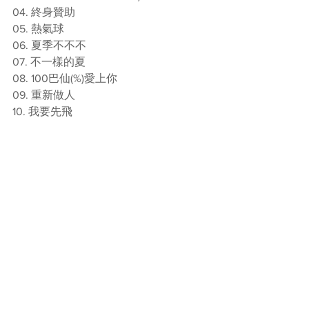
04. 終身贊助 
05. 熱氣球 
06. 夏季不不不 
07. 不一樣的夏 
08. 100巴仙(%)愛上你 
09. 重新做人 
10. 我要先飛 
11. 聽說你愛我 
12. 999 
13. 一切從任性開始 
14. 八里公路 
15. 纏綿遊戲 
16. 多多少少 
17. 愛與情 
18. 大將 
19. 不愛就不愛 
20. 一小時沖印 
21. 不願一個人 