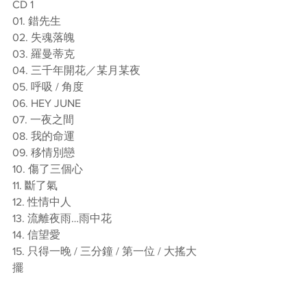
CD 1 
01. 錯先生 
02. 失魂落魄 
03. 羅曼蒂克 
04. 三千年開花／某月某夜 
05. 呼吸 / 角度 
06. HEY JUNE 
07. 一夜之間 
08. 我的命運 
09. 移情別戀 
10. 傷了三個心 
11. 斷了氣 
12. 性情中人 
13. 流離夜雨…雨中花 
14. 信望愛 
15. 只得一晚 / 三分鐘 / 第一位 / 大搖大
擺  