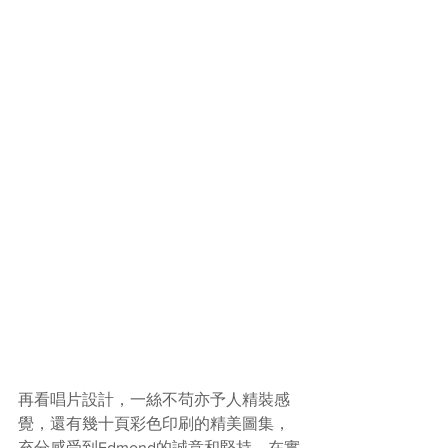
再看唱片設計，一絲不苟亦予人精裝感
覺，還有幾十頁彩色印刷的精美圖集，
充分感受到Edmond的誠意和堅持。在實