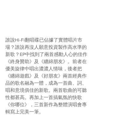
誰說Hi-Fi翻唱碟已佔據了實體唱片市
場？誰說再沒人願意投資製作高水準的
新歌？EP中找到了兩首感動人心的佳作
《終身贊助》及《纏綿朋友》。前者在
優美旋律中唱出濃濃人情味，後者把
《纏綿遊戲》及《好朋友》兩首經典作
品的歌名融為一體，成為一首曲、詞、
唱和意境俱佳的新歌。兩首歌曲的可聽
性都甚高。再加上一首搞氣氛的快歌
《你哪位》，三首新作為整體演唱會專
輯寫上完美一筆。 