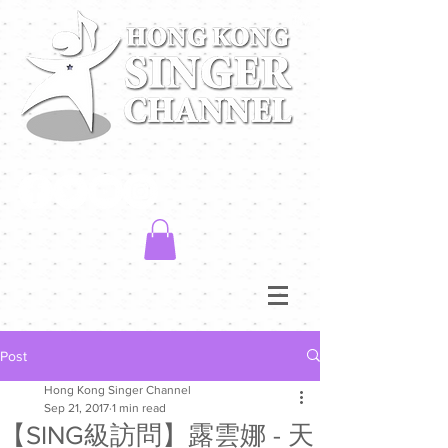
Post
Hong Kong Singer Channel
Sep 21, 2017
1 min read
【SING級訪問】露雲娜 - 天