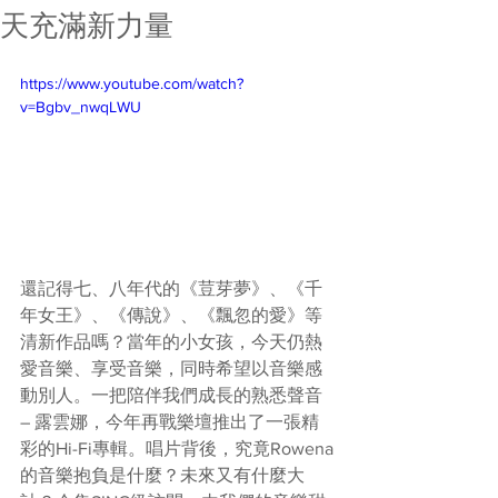
天充滿新力量
https://www.youtube.com/watch?
v=Bgbv_nwqLWU
還記得七、八年代的《荳芽夢》、《千
年女王》、《傳說》、《飄忽的愛》等
清新作品嗎？當年的小女孩，今天仍熱
愛音樂、享受音樂，同時希望以音樂感
動別人。一把陪伴我們成長的熟悉聲音 
– 露雲娜，今年再戰樂壇推出了一張精
彩的Hi-Fi專輯。唱片背後，究竟Rowena
的音樂抱負是什麼？未來又有什麼大